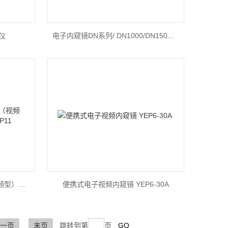
仪
电子内窥镜DN系列/ DN1000/DN1500系列电子内窥镜
YLP系列 纤维工业内窥镜（视频型）YLP4/YLP6/YLP8/YLP11
便携式电子视频内窥镜 YEP6-30A
一页
末页
跳转到第
页