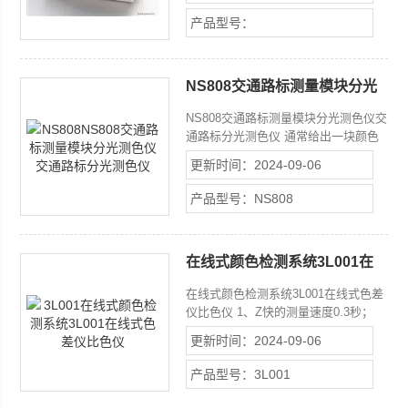
可充电锂离子电池;灯泡保修3年100万
产品型号：
次。
NS808交通路标测量模块分光
测色仪交通路标分光测色仪
NS808交通路标测量模块分光测色仪交
通路标分光测色仪 通常给出一块颜色
区域（多个色品坐标点）和亮度因数要
更新时间：2024-09-06
求，在D65/A光源和45/0几何条件下，
判定样品是否落在对应的颜色区域内，
产品型号：NS808
借此判定样品是否满足标准规定的色度
要求。
在线式颜色检测系统3L001在
线式色差仪比色仪
在线式颜色检测系统3L001在线式色差
仪比色仪 1、Z快的测量速度0.3秒；
2、Z稳定的测量结果dE0.03； 3、Z多
更新时间：2024-09-06
的测量口径（包括3mm、4mm、
8mm、20mm和加长型、锥形等规
产品型号：3L001
格），适应不同的测量需求； 4、提供
多种光源、色差公式选择； 5、方便、