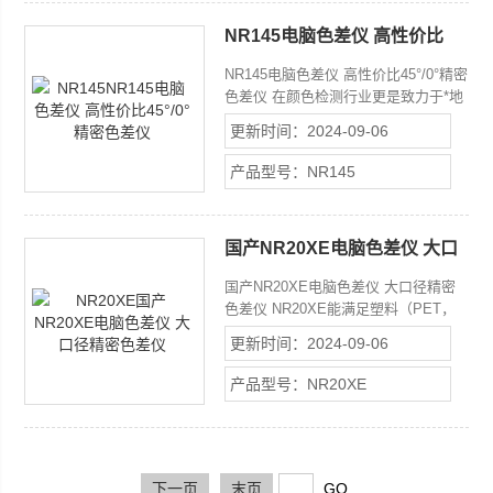
简单的操作。
NR145电脑色差仪 高性价比
45°/0°精密色差仪
NR145电脑色差仪 高性价比45°/0°精密
色差仪 在颜色检测行业更是致力于*地
研发高品质、高性价比全系列产品，
更新时间：2024-09-06
NR145是继NH310、NH300和NR200、
NR110、NR20XE之后，推出的高性价
产品型号：NR145
比45°/0°精密色差仪，功能*，应用了
多项差异化的创新技术，满足用户在
SCE模式下45°照明/0°接收的精确测
国产NR20XE电脑色差仪 大口
量。
径精密色差仪
国产NR20XE电脑色差仪 大口径精密
色差仪 NR20XE能满足塑料（PET，
PE，PP，PTA，ABS，EVA粒子及粉
更新时间：2024-09-06
末），彩钢板，涂料，纺织，荧光材
料，牛仔布，医药，食品等行业的分
产品型号：NR20XE
析及控制生产流程中的品质，帮助企业
控制产品色差，提高产品竞争力，减少
企业损失、控制生产成本。 适用行业
食品、医药、纺织、无纺布、牛仔布、
印染、彩钢、纸张、塑料、化工、涂
下一页
末页