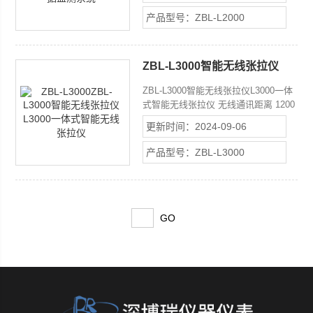
为预应力张拉施工设计的自动设备，按
产品型号：ZBL-L2000
照预设程序控制液压系统自动完成加
载、持荷、补载等过程，实时计算张拉
伸长量，自动检测和记录施工过程，实
ZBL-L3000智能无线张拉仪
时保存数据。T梁张拉实验，砼结构的
L3000一体式智能无线张拉仪
预应力张拉；先张法及后张法的现场施
ZBL-L3000智能无线张拉仪L3000一体
工；验证张拉梁的张拉效果。
式智能无线张拉仪 无线通讯距离 1200
米（空旷条件下） 油泵控制通道 1个
更新时间：2024-09-06
独立通道（输出380V/10A） 应用领
域：1.适用场合：桥梁梁板预应力钢绞
产品型号：ZBL-L3000
线张拉（包含箱梁、T梁、板梁、现浇
连续梁等） 2.张拉方法：先张法及后
张法