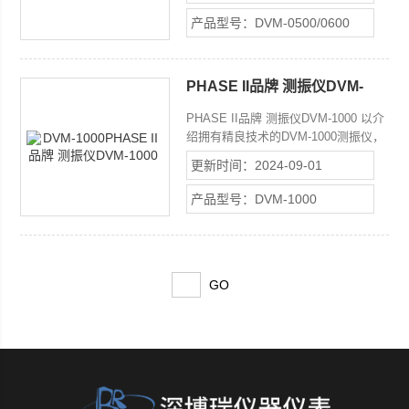
压缩机、机床等设备的快速检查。 测
产品型号：DVM-0500/0600
量范围振动速度：
0.1mm/s~199.9mm/s 或者0-19.99
inch/s
PHASE II品牌 测振仪DVM-
1000
PHASE II品牌 测振仪DVM-1000 以介
绍拥有精良技术的DVM-1000测振仪，
菲思图现在将测振仪带到我们 的仪器
更新时间：2024-09-01
产品组。 此多功能测振仪可测速度，
加速度，位移及转速。 全频率范围适
产品型号：DVM-1000
用于广泛的探测。 功能十分全面，
DVM-1000测振仪可提供多种数据，公
英制转换，锁定功能，RS232输出及更
多! !