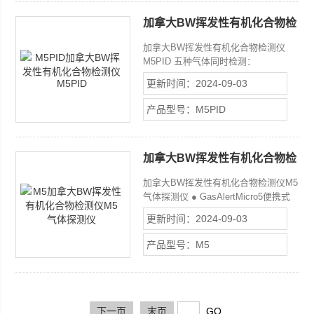
加拿大BW挥发性有机化合物检
测仪M5PID
加拿大BW挥发性有机化合物检测仪
M5PID 五种气体同时检测：
VOC（PID原理）H2S, CO, O2, SO2,
更新时间：2024-09-03
PH3, NH3, NO2, HCN, CL2, CLO2,
O3,及 %LEL，可更换的传感器。
产品型号：M5PID
加拿大BW挥发性有机化合物检
测仪M5气体探测仪
加拿大BW挥发性有机化合物检测仪M5
气体探测仪 ● GasAlertMicro5便携式
气体探测仪同时监察和显示Z多五种危
更新时间：2024-09-03
险的气体状况，包括氧气、可燃气体和
各种有毒气体。● 小巧轻便的
产品型号：M5
GasAlertMicr05将多种气体探测加入
BW TechnOIO刨eS防水探测仪行列。
● 在低、高、TWA、S四个级别报警状
况出现时发出声光振动警报。另外还能
选择电动泵
下一页
末页