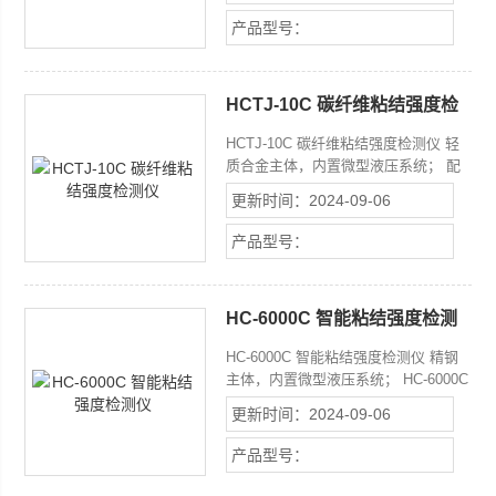
中文设置菜单，数据可记录、查询、删
产品型号：
除操作； 数值10段折线修正，提高仪
器精度； 超低功耗设计，无操作自动
关机，连续工作时间可超过200小时；
HCTJ-10C 碳纤维粘结强度检
强度和力值两种测量模式
测仪
HCTJ-10C 碳纤维粘结强度检测仪 轻
质合金主体，内置微型液压系统； 配
有HC-L3嵌入式数字压力仪表； 中文
更新时间：2024-09-06
设置菜单，数据可记录、查询、删除操
作； 数值10段折线修正，提高仪器精
产品型号：
度； 超低功耗设计，6小时无操作自动
关机，连续工作时间可超过200小时；
强度和力值两种测量模式。
HC-6000C 智能粘结强度检测
仪
HC-6000C 智能粘结强度检测仪 精钢
主体，内置微型液压系统； HC-6000C
采用进口合金材料。内置微型液压系
更新时间：2024-09-06
统； HC-6000C配有嵌入式数字压力仪
表； HC-6000C可选配上位机软件，可
产品型号：
自动生成检测报告； 中文设置菜单，
数据可记录、查询、删除操作； 数值