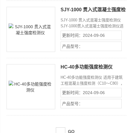
10段折线修正，提高仪器精度； 超低
SJY-1000 贯入式混凝土强度检
功耗设计，无操作自动关机，连续工作
测仪
时间可超过200小时； 强度和力值两种
SJY-1000 贯入式混凝土强度检测仪
测量模式。
SJY-1000贯入式混凝土强度检测仪适
用于砌体砂浆强度检测和混凝土强度检
更新时间：2024-09-06
测。采用杠杆式加力方法，把测钉贯入
至砂浆中，通过钉子的贯入深度与测强
产品型号：
曲线来换算砂浆抗压强度的一种新型现
场检测方法。
HC-40多功能强度检测仪
HC-40多功能强度检测仪 适用于建筑
工程混凝土强度检测（C10～C80），
外墙饰面砖粘结强度等有关抗拉拔强度
更新时间：2024-09-06
的现场检测。 混凝土强度检测时利用
后装拔出法原理，通过测定置于混凝土
产品型号：
内锚固件的拔出力来计算混凝土强度。
饰面粘结强度的检测时通过测定三点反
力支撑对其粘结材料产生的拉力。