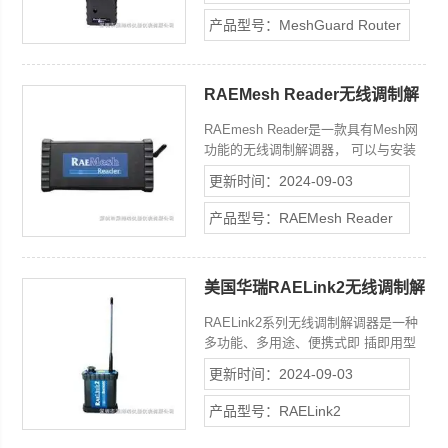
并且可以充当路由器的功能，是
产品型号：MeshGuard Router
MeshGuard RDK系统，RAEWATCH
系统快速部署，系统故障检测所*的辅
助设备
RAEMesh Reader无线调制解
调器
RAEmesh Reader是一款具有Mesh网
功能的无线调制解调器， 可以与安装
在计算机上的ProRAE.net软件一起构
更新时间：2024-09-03
成无线监 控中心，实现对MeshGuard
、RAEWATCH等检测仪的控制， 实时
产品型号：RAEMesh Reader
显示、存储检测信息。该设备具有网
络、RS232接口， Z多可以监控128台
检测仪的相关信息。
美国华瑞RAELink2无线调制解
调器
RAELink2系列无线调制解调器是一种
多功能、多用途、便携式即 插即用型
的Ad hoc 智能无线传输设备，该产品
更新时间：2024-09-03
采用Ad hoc技术， 具有成本低、性能
好等特点，尤其适用于建立工业无线网
产品型号：RAELink2
络。