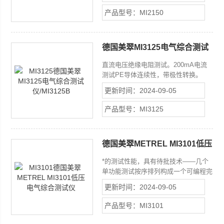
插座上三秒钟自动完成。根据RCD/Fi
产品型号：MI2150
一次触膜键选择电气装置类型。
德国美翠MI3125电气综合测试
仪/MI3125B
直流电压绝缘电阻测试。200mA电流
测试PE导体连续性，带极性转换。
7mA电流测试PE导体连续性（连续测
更新时间：2024-09-05
量）不会使RCD脱扣（仅MI3125B有
此功能）。 线路阻抗。
产品型号：MI3125
德国美翠METREL MI3101低压
电气综合测试仪
*的测试性能，具有待批技术——几个
单功能测试按序排列构成一个可编程完
整测试
更新时间：2024-09-05
产品型号：MI3101