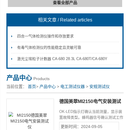
查看全部产品
相关文章
/ Related articles
深圳市深博瑞仪器仪表有限公司
四合一气体检测仪操作和存放要求
有毒气体检测仪的性能稳定且灵敏可靠
激光尘埃粒子计数器 CA-680 28.3L CA-680T/CA-680Y
产品中心
Products
当前位置：
首页
>
产品中心
>
电工测试仪器
>
安规测试仪
德国美翠MI2150电气安装测试
仪
OK-LED指示灯确认当前测量，显示装
置故障类型。蜂鸣器信号确认测试工作
完成。闪烁LED灯确认测试程序，表示
更新时间：2024-09-05
发现的故障类型。各种安全测试直接在