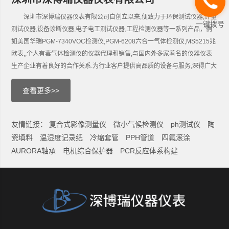
深圳市深博瑞仪器仪表有限公司自创立以来,便致力于环保测试仪器,计量
一键拨号
测试仪器,设备诊断仪器,电子电工测试仪器,工程检测仪器等一系列产品，例
如美国华瑞PGM-7340VOC检测仪,PGM-6208六合一气体检测仪,MS5215兆
欧表,,个人有毒气体检测仪的仪器代理和销售,与国内外多家着名的仪器仪表
生产企业有着良好的合作关系.为行业客户提供高品质的设备与服务,深得广大
用户的信赖,好评不断.现为美国华瑞,日本SHIMPO新宝,日本COSMOS新宇宙,
查看更多>>
日本万用(MULTI),日本加野(KANOMAX)...
友情链接：
复合式影像测量仪
微小气候检测仪
ph测试仪
陶
瓷填料
温湿度记录纸
冷缩套管
PPH管道
四氟滚涂
AURORA轴承
电机综合保护器
PCR反应体系构建