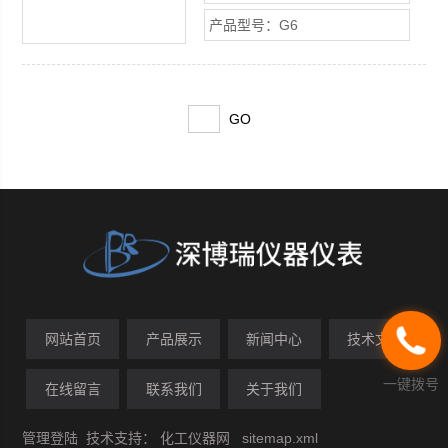
操作，测量钢上所有非磁性涂层镀层厚
产品型号：G6
度（如漆、粉末涂层、塑料、锌、铜、
锡及镍）。 G6覆层测厚仪测量快速、
精确、无损，具有磁性覆层测厚仪的Z
高水平，
网站首页
产品展示
新闻中心
技术文章
一键拨号
在线留言
联系我们
关于我们
管理登陆
技术支持：
化工仪器网
sitemap.xml