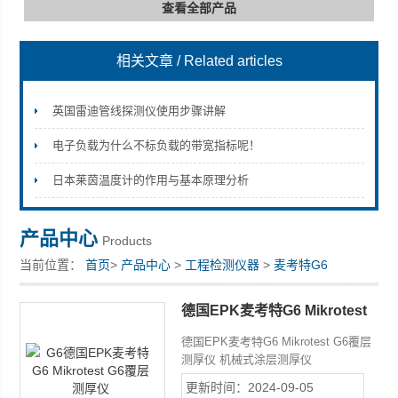
查看全部产品
相关文章
/ Related articles
深圳市深博瑞仪器仪表有限公司
英国雷迪管线探测仪使用步骤讲解
电子负载为什么不标负载的带宽指标呢！
日本莱茵温度计的作用与基本原理分析
产品中心
Products
当前位置：
首页
>
产品中心
>
工程检测仪器
>
麦考特G6
德国EPK麦考特G6 Mikrotest
G6覆层测厚仪
德国EPK麦考特G6 Mikrotest G6覆层
测厚仪 机械式涂层测厚仪
MIKROTEST覆层测厚仪、符合DIN、
更新时间：2024-09-05
ISO及ASTM标准。MIKROTEST*自动