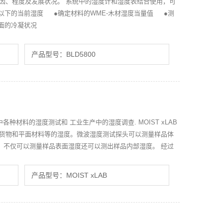
因、程度及发展状况。 系统中的湿度计和湿度表结合使用，可
以下的当前湿度 ●确定材料的WME-木材湿度当量值 ●测
面的冷凝状况
产品型号：BLD5800
中各种材料的湿度测试和 工业生产中的湿度调查. MOIST xLAB
装货物和平面材料等的湿度。微波湿度测试探头可以测量样品体
值。不仅可以测量样品表面湿度还可以测出样品内部湿度。 经过
产品型号：MOIST xLAB