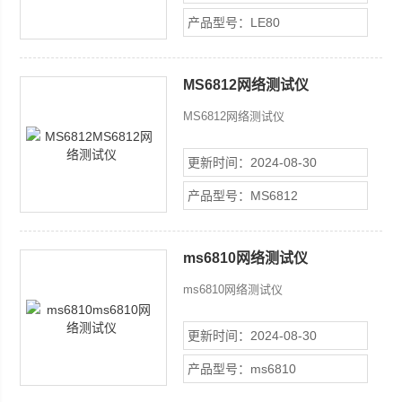
多功能集成式网络分析产品。LE80千
产品型号：LE80
兆网络分析仪集成了数据包捕获、协议
分析、流量生成、网络问题检测、设备
查找、网络性能测试、电缆测试和
MS6812网络测试仪
IPv4/IPv6支持等多种功能，可适合于
10/100/1000Mps以太网应用环境；同
MS6812网络测试仪
时，LE80的价格具有很大优势，据悉
它的零售价格仅为35000元左右。
更新时间：2024-08-30
产品型号：MS6812
ms6810网络测试仪
ms6810网络测试仪
更新时间：2024-08-30
产品型号：ms6810