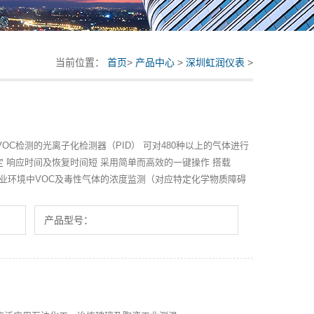
当前位置：
首页
>
产品中心
>
深圳虹润仪表
>
于VOC检测的光离子化检测器（PID） 可对480种以上的气体进行
定 响应时间及恢复时间短 采用简单而高效的一键操作 搭载
于作业环境中VOC及毒性气体的浓度监测（对应特定化学物质障碍
规则） 用于教育机构（实验室・研究室）的安全管理
产品型号：