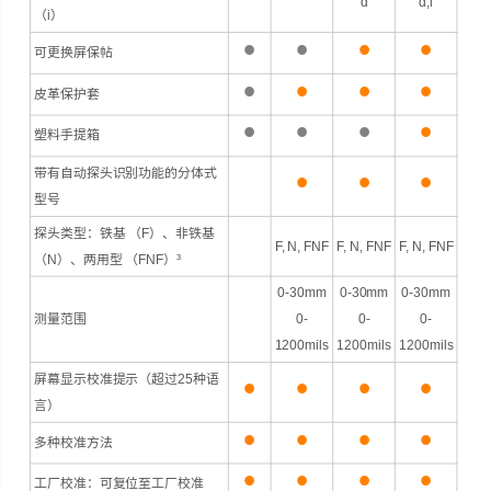
d
d,i
（i）
•
•
•
•
可更换屏保帖
•
•
•
•
皮革保护套
•
•
•
•
塑料手提箱
•
•
•
带有自动探头识别功能的分体式
型号
探头类型：铁基 （F）、非铁基
F, N, FNF
F, N, FNF
F, N, FNF
（N）、两用型 （FNF）³
0-30mm
0-30mm
0-30mm
测量范围
0-
0-
0-
1200mils
1200mils
1200mils
•
•
•
•
屏幕显示校准提示（超过25种语
言）
•
•
•
•
多种校准方法
•
•
•
•
工厂校准：可复位至工厂校准