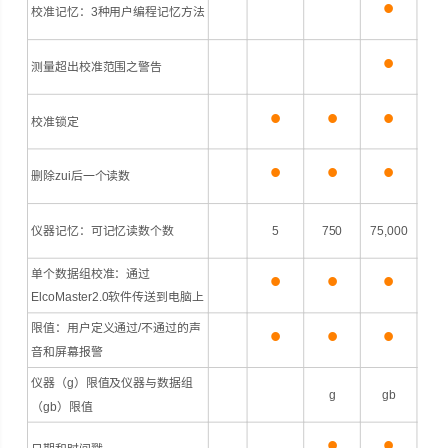
•
校准记忆：3种用户编程记忆方法
•
测量超出校准范围之警告
•
•
•
校准锁定
•
•
•
删除zui后一个读数
仪器记忆：可记忆读数个数
5
750
75,000
•
•
•
单个数据组校准：通过
ElcoMaster2.0软件传送到电脑上
•
•
•
限值：用户定义通过/不通过的声
音和屏幕报警
仪器（g）限值及仪器与数据组
g
gb
（gb）限值
•
•