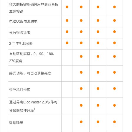
•
•
•
•
较大的按键能确保用户更容易按
准确按键
•
•
•
•
电脑USB电源供电
•
•
•
•
带有检验证书
•
•
•
•
2 年主机保修期
•
•
•
自动转动屏幕，0、90、180、
270度角
•
•
•
感光功能，可自动调整亮度
•
•
•
带应急灯模式
•
•
•
通过易高ElcoMaster 2.0软件可
1
使仪器软件升级
•
•
•
数据输出