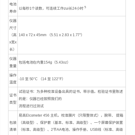
电池
5
以每秒1个读数，可连续工作zui长24小时
寿命
仪器
尺寸
（高
140 x 72 x 45mm （5.51 x 2.83 x 1.77"）
x宽x
长）
仪器
包括电池在内重154g（5.43oz）
重量
操作
-10 至 50°C （14 至 122°F）
温度
试验证书：为多种校准设备出具的证书，带示值。检验证书里陈述
证书
的是：仪器已经按照我们的
类型
流程进行过测试
易高Elcometer 456 主机，校准膜片（只限整体式），腕带、 提箱
包装
（高级型）、保护套（基本、标准、高级型）、一个屏幕保护装置
清单
（标准、高级型）、2节AA电池、操作手册、USB线（标准、高级