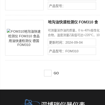
联邦食品安全 委员会（BVLK）推荐使
产品型号：
用德国ebro公司的产品FOM 320，可
在高温条件下对煎炸油极性组份现场快
速检测。仪器小巧、携带方便、操作简
地沟油快速检测仪 FOM310 食
单、结果精确，是餐饮企业自检和食品
品用油快速检测仪 德国
卫生监督机构进行检查监督的得力手
可测量深炸油的质量，0 to 40%极性化
FOM310
段。
合物，温度测量Z高值可达+220°C，10
秒钟之内可出结果(温度值和极性化合
更新时间：2024-09-04
物值可同时显示)，有闪烁指示灯(红/
黄/绿)，防水，防挤压，可选择不同类
产品型号：FOM310
型的油。