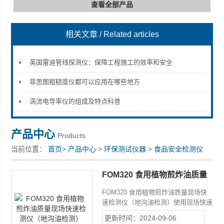
查看全部产品
相关文章
/ Related articles
深圳市深博瑞仪器仪表有限公司
英国雷迪管线探测仪：保障工程施工的效率和安全
菲思图粗糙度仪都可以应用在哪些地方
涡流电导率仪的组成及特点科普
产品中心
Products
当前位置：
首页
>
产品中心
>
环保测试仪器
>
食品安全检测仪
FOM320 食用植物煎炸油质量
现场快速检测仪（地沟油检
FOM320 食用植物煎炸油质量现场快
测）
速检测仪（地沟油检测）使用现场快速
检测仪可及时掌握油质信息，适时稀释
更新时间：2024-09-06
或更换用油，保障食品卫生安全。德国