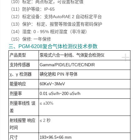
（10）标定：两点标定，可设置标定值
（11）防护等级：IP-65
（12）标定设备：支持AutoRAE 2 自动标定平台
（13）保护： 标定、报警等限值设置有密码保护
（14）湿度: 0 - 95% 相对湿度（非冷凝）
（15）保修: 一年保修
三、
PGM-6208复合气体检测仪
技术参数
+
产品类型
泵吸式六合一射线、气体复合检测仪
支持传感器
Gamma/PID/LEL/TC/EC/NDIR
χ、γ 检测器
碘化铯和 PIN 半导体
能量响应
60KeV~3MeV
剂量率
0.01 uSv/h~200 uSv/h
剂量率线性 误
≤ ±30%
差
射线报警 响应
≤ 2 秒
时间
尺寸
193×96.5×66 mm