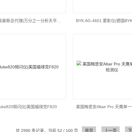
美国奥豪斯总代理|万分之一分析天平DV214C|美国奥豪斯DV214C|分析天平DV214C
luke820频闪仪|美国福禄克F820
共 2990 条记录，当前 52 / 100 页
首页
上一页
下