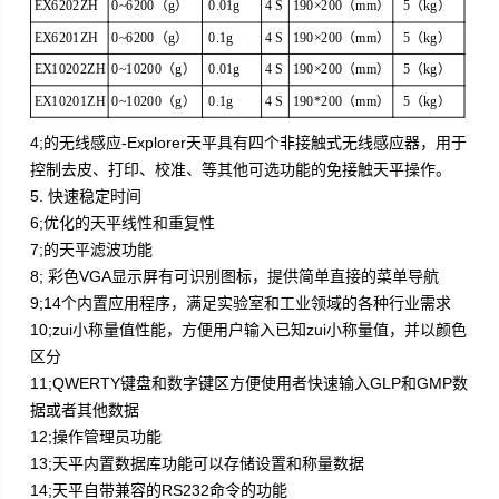
EX6202ZH
0
~6200（g）
0.01g
4 S
190×200
（mm）
5（kg）
EX6201ZH
0
~6200（g）
0.1g
4 S
190×200
（mm）
5（kg）
EX10202ZH
0
~10200（g）
0.01g
4 S
190×200
（mm）
5（kg）
EX10201ZH
0
~10200（g）
0.1g
4 S
190*200（mm）
5（kg）
4;的无线感应-Explorer天平具有四个非接触式无线感应器，用于
控制去皮、打印、校准、等其他可选功能的免接触天平操作。
5. 快速稳定时间
6;优化的天平线性和重复性
7;的天平滤波功能
8; 彩色VGA显示屏有可识别图标，提供简单直接的菜单导航
9;14个内置应用程序，满足实验室和工业领域的各种行业需求
10;zui小称量值性能，方便用户输入已知zui小称量值，并以颜色
区分
11;QWERTY键盘和数字键区方便使用者快速输入GLP和GMP数
据或者其他数据
12;操作管理员功能
13;天平内置数据库功能可以存储设置和称量数据
14;天平自带兼容的RS232命令的功能