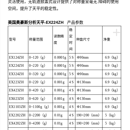
灵活使用，无轨道掀盖式设计提供了对称量室毫无.障碍的使用
空间，提升了天平的稳定性。
美国奥豪斯分析天平-EX224ZH
产品参数
+
稳
读数精
定
型号
称量范围
秤盘尺寸
净重
度
时
间
EX124ZH
0
~120
（
g
）
0.0001g
5 S
Φ90
mm
6.9（kg）
EX224ZH
0
~220
（
g
）
0.0001g
5 S
Φ90
mm
6.9（kg）
EX324ZH
0
~320
（
g
）
0.0001g
5 S
Φ90
mm
6.9（kg）
EX223ZH
0
~220
（
g
）
0.001g
4 S
Φ130
mm
6.9（kg）
EX423ZH
0
~420
（
g
）
0.001g
4 S
Φ130
mm
6.9（kg）
EX623ZH
0
~620
（
g
）
0.001g
4 S
Φ130
mm
6.9（kg）
EX1103ZH
0
~1100g
（
g
）
0.001g
4 S
Φ130mm
6.9（kg）
EX2202ZH
0
~2200（g）
0.01g
4 S
190×200（
mm）
5（kg）
EX4202ZH
0
~4200（g）
0.01g
4 S
190×200
（mm）
5（kg）