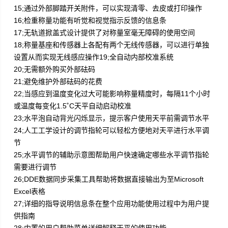
15;通过外部脚踏开关附件，可以实现清零、去皮或打印操作
16;检重称量功能有听觉和视觉指示反馈的信息条
17;无轨道掀盖式设计提供了对称量室毫无障碍的使用空间
18;称量基座和传感器上各配有两个无线传感器，可以进行单独
设置从而实现无线感应操作19;全自动内部校准系统
20;无需额外购买外部砝码
21;避免维护外部砝码的花费
22;当感应到温度变化过大可能影响称量精度时，每隔11个小时
或温度每变化1.5˚C天平自动启动校准
23;水平泡自动背光闪烁显示，提示客户使用天平前需调节水平
24;人工工学设计的调节指轮可以轻松方便地对天平进行水平调
节
25;水平调节的辅助示意图帮助用户快速确定哪些水平调节指轮
需要进行调节
26;DDE数据同步采集工具帮助将数据直接输出为至Microsoft
Excel表格
27;详细的指导说明信息条在整个应用功能使用过程中为用户提
供指南
28;内置的用户帮助菜单详细解释天平的使用功能