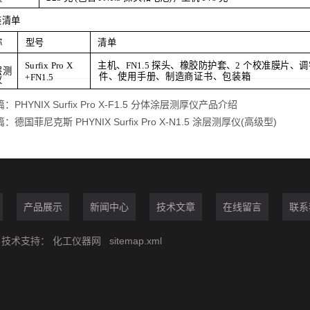
装清单
称
型号
清单
Surfix Pro
X
主机、
FN
1.5
探头、橡胶防护套、2 个校准膜片、调
层测
件、使用手册、制造商证书
、包装箱
+
FN
1.5
仪
篇：
PHYNIX Surfix Pro X-F1.5 分体涂层测厚仪产品介绍
篇：
德国菲尼克斯 PHYNIX Surfix Pro X-N1.5 涂层测厚仪(高级型)
产品展示
新闻中心
技术文章
在线留言
联系
技术支持：
化工仪器网
sitemap.xml