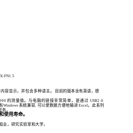
X
-
FN
1.5
的内容显示，并包含多种语
言。
目前的版本含有英语，德
000
的测量值。与电脑的链接
非常简单，是通过
USB
2.0.
有
Windows
系统兼容, 可以使数据方便地输进
Excel
。此系列
任务。
和使用寿命。
船业，研究实验室和大学，