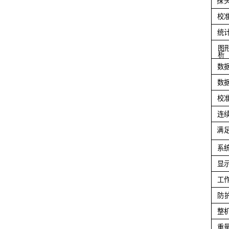
探
校
统
图
析
数
数
校
连
满
系
显
工
防
整
重