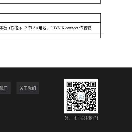
零板
(铁/铝)、2 节
AA
电池、
PHYNIX
.
connect
传输软
我们
关于我们
【扫一扫 关注我们】