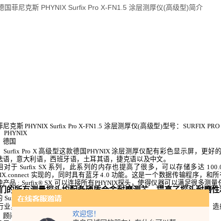
菲尼克斯
PHYNIX
Surfix
Pro
X
-
FN
1.5
涂层测厚仪(高级型)
型号：
SURFIX
PRO
：
PHYNIX
：德国
Surfix
Pro
X
高级型这款德国
PHYNIX
涂层测厚仪配有彩色显示
屏，更好
法语，意大利语，西班牙语，土耳其语，捷克语
以及中文。
相对于
Surfix
SX
系列，此系列的内存也提高了很多，可以存储多达
100.
IX
.
connect
实现的，同时具
有蓝牙
4.0
功能。这是一个数据传输程序，和
所
种产品
:
Surfix
®
SX
可以连接所有
PHYNIX
探头，使得仪器可以满足很多测量
们的所有测量探头均配备硬质合金耐磨测芯，提高了探头耐磨性
的
Surfix
Pro
X
测量仪用于以下领域：
行业，喷涂行业，电子，新能源，汽车行业，化学工业，航空
航天工程，造
欢迎您！
，顾问和评估员
产品特点：