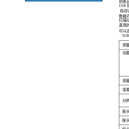
创新
USB
自动
数据
扫描
直观
可以
SUR
测
功
测
误
分
探
探