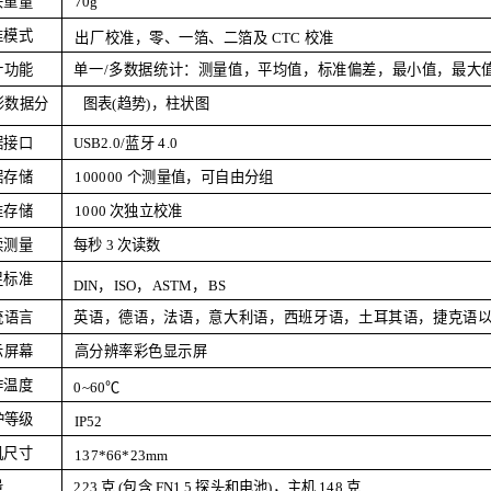
头重量
70g
准模式
出
厂
校准，零、
一
箔、
二
箔及
CTC
校准
单一/多数据统计：测量值，平均值，标准偏差，最小值，最大
计功能
形数据分
图表(趋势)，柱状图
据接口
USB
2.0/蓝牙
4.0
据存储
100000
个测量值，可自由分组
准存储
1000
次独立校准
每秒
3
次读数
续测量
足标准
DIN
，
ISO
，
ASTM
，
BS
统语言
英语，德语，法语，意大利语，西班牙语，
土耳其语，捷克语
高分辨率彩色显示屏
示屏幕
作温度
0~60℃
护等级
IP52
机尺寸
137*66*23
mm
223
克
(包含
FN
1.5
探头和电池)，主机
1
48
克
量