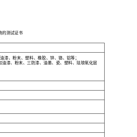
商的测试证书
如油漆、粉末、塑料、橡
胶、锌、铬、铝等；
如油漆、粉末、三防漆、
油墨、瓷、塑料、珐琅氧化层