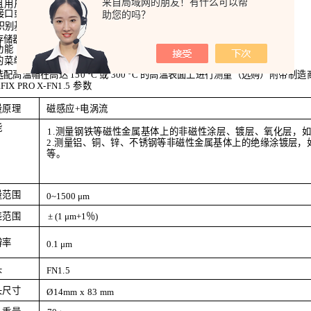
来自局域网的朋友！有什么可以帮
且用户友好的测量技术
高分辨率彩色图形显示
接口或蓝牙
4.0
助您的吗？
识别基材
存储器，最多
100,000
个测量值，
自由分组
在线统计
功能
的菜单指导
选配高温帽在高达
150
°C
或
300
°C
的高温表面上进行测量（选购）
附带制造
FIX
PRO
X
-
FN
1.5
参数
量原理
磁感应+电涡流
能
1.
测量钢铁等磁性金属基体上的非磁性涂层、镀层、氧化层，
2.
测量铝、铜、锌、不锈钢等非磁性金属基体上的绝缘涂镀层，
等。
量范围
0~1500
μm
±
(1
μm+1％)
差范围
辨率
0.1
μm
头
FN
1.5
头尺寸
Ø14
mm
x
83
mm