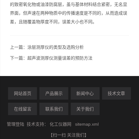
的致密氧化物或油漆防腐层，虽与基体材料结合紧密，无名显
界面，但声速在两种物质中的传播速度是不同的，从而造成误
差，且随覆盖物厚度不同，误差大小也不同。
上一篇：
涂层测厚仪的类型及选购分析
下一篇：
超声波测厚仪测量误差的预防方法
网站首页
产品展示
新闻中心
技术文章
在线留言
联系我们
关于我们
管理登陆
技术支持：
化工仪器网
sitemap.xml
【扫一扫 关注我们】