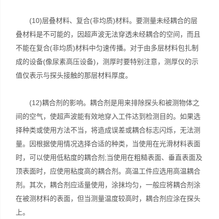
(10)层叠材料、复合(非均质)材料。要测量未经耦合的层
叠材料是不可能的，因超声波无法穿透未经耦合的空间，而且
不能在复合(非均质)材料中匀速传播。对于由多层材料包扎制
成的设备(像尿素高压设备)，测厚时要特别注意，测厚仪的示
值仅表示与探头接触的那层材料厚度。
(12)耦合剂的影响。耦合剂是用来排除探头和被测物体之
间的空气，使超声波能有效地穿入工件达到检测目的。如果选
择种类或使用方法不当，将造成误差或耦合标志闪烁，无法测
量。因根据使用情况选择合适的种类，当使用在光滑材料表面
时，可以使用低粘度的耦合剂;当使用在粗糙表面、垂直表面及
顶表面时，应使用粘度高的耦合剂。高温工件应选用高温耦合
剂。其次，耦合剂应适量使用，涂抹均匀，一般应将耦合剂涂
在被测材料的表面，但当测量温度较高时，耦合剂应涂在探头
上。