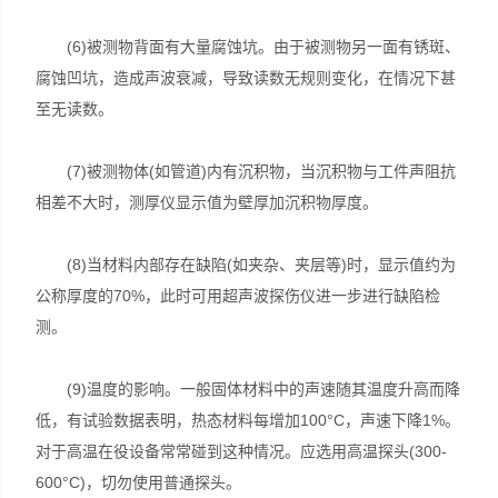
(6)被测物背面有大量腐蚀坑。由于被测物另一面有锈斑、
腐蚀凹坑，造成声波衰减，导致读数无规则变化，在情况下甚
至无读数。
(7)被测物体(如管道)内有沉积物，当沉积物与工件声阻抗
相差不大时，测厚仪显示值为壁厚加沉积物厚度。
(8)当材料内部存在缺陷(如夹杂、夹层等)时，显示值约为
公称厚度的70%，此时可用超声波探伤仪进一步进行缺陷检
测。
(9)温度的影响。一般固体材料中的声速随其温度升高而降
低，有试验数据表明，热态材料每增加100°C，声速下降1%。
对于高温在役设备常常碰到这种情况。应选用高温探头(300-
600°C)，切勿使用普通探头。