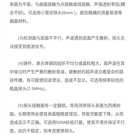
表面为平面，与曲面接触为点接触或线接触，声强透射率低(耦
合不好)。可选用小管径探头(6mm )，能较精确的测量管道等
曲面材料。
(3)检测面与底面不平行，声波遇到底面产生散射，探头无
法接受到底波信号。
(4)铸件、奥氏体钢因组织不均匀或晶粒粗大，超声波在其
中穿过时产生严重的散射衰减，被散射的超声波沿着复杂的路
径传播，有可能使回波湮没，造成不显示。可选用频率较低的
粗晶探头(2.5MHz)。
(5)探头接触面有一定磨损。常用测厚探头表面为丙烯树
脂，长期使用会使其表面粗糙度增加，导致灵敏度下降，从而
造成显示不正确。可选用500#砂纸打磨，使其平滑并保证平行
度。如仍不稳定，则考虑更换探头。