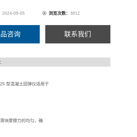
精准度。 相对同行产品精准度高，质优价廉，使用寿命
：
2024-09-05
浏览次数：
3812
产品咨询
联系我们
：
HT-225 型混凝土回弹仪适用于
针滑块摩擦力的均匀，确