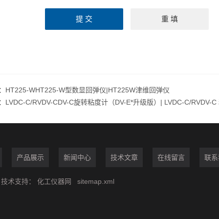
：
HT225-WHT225-W型数显回弹仪|HT225W津维回弹仪
：
LVDC-C/RVDV-CDV-C旋转粘度计（DV-E*升级版）| LVDC-C/RVDV-C 粘
产品展示
新闻中心
技术文章
在线留言
联系
技术支持：
化工仪器网
sitemap.xml