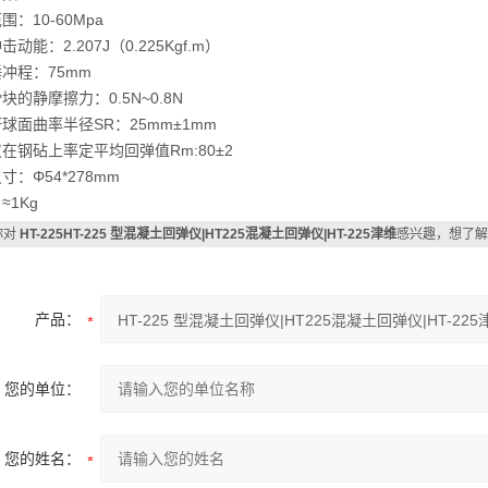
围：10-60Mpa
动能：2.207J（0.225Kgf.m）
冲程：75mm
块的静摩擦力：0.5N~0.8N
球面曲率半径SR：25mm±1mm
在钢砧上率定平均回弹值Rm:80±2
寸：Φ54*278mm
≈1Kg
你对
HT-225HT-225 型混凝土回弹仪|HT225混凝土回弹仪|HT-225津维
感兴趣，想了解
产品：
您的单位：
您的姓名：