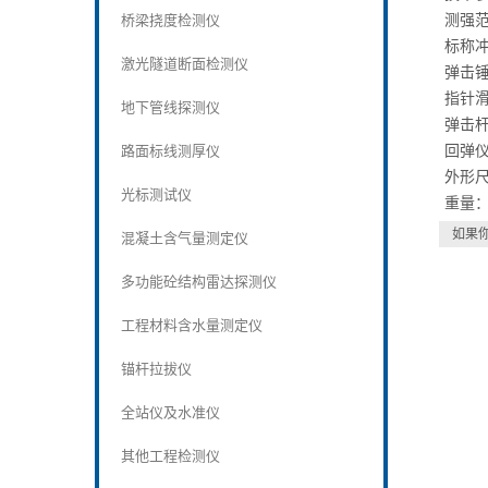
测强范
桥梁挠度检测仪
标称冲击
激光隧道断面检测仪
弹击锤
指针滑
地下管线探测仪
弹击杆
回弹仪
路面标线测厚仪
外形尺
光标测试仪
重量：
如果
混凝土含气量测定仪
多功能砼结构雷达探测仪
工程材料含水量测定仪
锚杆拉拔仪
全站仪及水准仪
其他工程检测仪