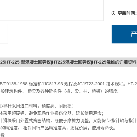
保仪器的
长
更新时间
225HT-225 型混凝土回弹仪|HT225混凝土回弹仪|HT-225津维
的详细资料
/T9138-1988 标准和JJG817-93 规程及JGJ/T23-2001 技术规程。
一般建筑构件、 桥梁及各种硂构件（板、梁、柱、桥架）的强度。
中心导杆采用进口材料，精度高、耐磨损；
壳体采用超硬铝，避免现场作业损伤仪器，延长使用寿命；
指针滑块采用外置式簧圈结构，既便于摩擦力调整，又能保 证指针轴与指
器的精准度。 相对同行产品精准度高，质优价廉，使用寿命长。
参数