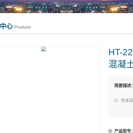
中心
Products
HT-
混凝土
简要描述
2）壳体
3）指针
指针轴与
产品型号