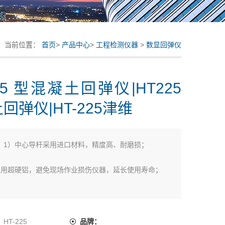
当前位置：
首页
>
产品中心
>
工程检测仪器
>
数显回弹仪
225 型混凝土回弹仪|HT225
回弹仪|HT-225津维
：
1）中心导杆采用进口材料，精度高、耐磨损；
采用超硬铝，避免现场作业损伤仪器，延长使用寿命；
滑块采用外置式簧圈结构，既便于摩擦力调整，又能保 证
指针滑块摩擦力的均匀，确
：
HT-225
品牌：