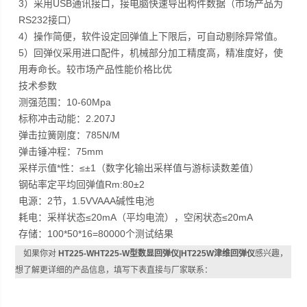
3）采用USB通讯接口，接电脑快速导出构件数据（市场产品为
RS232接口）
4）操作简便，软件设定回弹值上下限后，可自动剔除异常值。
5）回弹仪采用进口配件，机械部分加工精度高，精准度好，使
用寿命长。较市场产品性能价格比优
技术参数
测强范围：10-60Mpa
标称冲击动能：2.207J
弹击拉簧刚度：785N/M
弹击锤冲程：75mm
采样示值*性：≤±1（数字化输出采样值与游标读数差值）
钢砧率定平均回弹值Rm:80±2
电源：2节，1.5VVAAA碱性电池
耗电：采样状态≤20mA（平均电流），空闲状态≤20mA
存储：100*50*16=80000个测试结果
如果你对
HT225-WHT225-W型数显回弹仪|HT225W津维回弹仪
感兴趣，
想了解更详细的产品信息，填写下表直接与厂家联系：