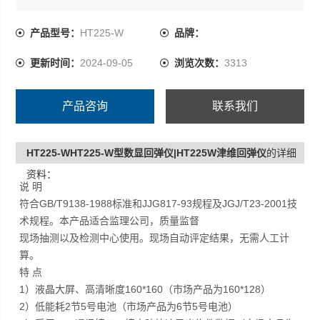
3）采用USB通讯接口，接电脑快速导出构件数据（市场产
产品型号：
HT225-W
品牌：
品为RS232接口）
更新时间：
2024-09-05
浏览次数：
3313
4）操作简便，软件设定回弹值上下限后，可自动剔除异常
值。
产品咨询
联系我们
5）回弹仪采用进口配件，机械部分加工精度高，精准度
HT225-WHT225-W型数显回弹仪|HT225W津维回弹仪
的详细
好，使用寿命长。较市场产品性能价格比优
资料：
说 明
符合GB/T9138-1988标准和JJG817-93规程及JGJ/T23-2001技
术规程。本产品适合监理公司，质量监督
现场抽测以及检测中心使用。现场自动评定结果，无需人工计
算。
特 点
1）液晶大屏、高清晰度160*160（市场产品为160*128）
2）低能耗2节5号电池（市场产品为6节5号电池）