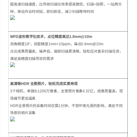
超高速扫描速度，比传统扫描仪效率提高数倍，扫描+拍照，一站两分
钟，单站作业时间短，即扫即走，减少扫描等待时间
WFD波形数字化技术，点位精度高达1.9mm@10m
测角精度18"，测距精度1mm+10ppm，噪点0.4mm@10m
点云成果质量高、噪声低，细部扫描更清晰，轻松应对复杂扫描任务，
满足高精度扫描项目的需求
高清晰HDR 全景照片，轻松完成实景再现
3个相机，单镜头1200万像素，全景照片像素4.32亿，成像质量高，现
场细节更加逼真
HDR全景照片的采集时间仅需1分钟，不受环境光源的影响，满足不同
场景的相片采集