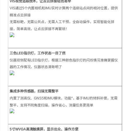
VIS视觉追踪技术，让点云拼接轻而易举
VIS通过5个内置相机和IMU实时计算两个连续站点间的相对位置，提供
精准点云拼接
无需标靶，无需公共点，无需人工干预，全自动操作，实现智能化拼
接，简单高效，让点云拼接不再繁琐！
三色LED指示灯，工作状态一目了然
仪器双侧配有LED指示灯，根据三种颜色指示灯的闪烁情况准确掌握仪
器的工作情况，仪器状态清晰明了
集成多种传感器，扫描无需整平
内置了测高仪、GNSS和IMU模块，功能*，基于IMU的倾斜补偿，无需
整平，支持不同角度扫描，操作省心，测量任务更简单
5寸WVGA高清触摸屏，显示出众、操作方便