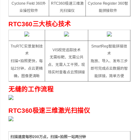
Cyclone Field 360外
RTC360极速三维激
Cyclone Register 360智
业操控软件
光扫描仪
能拼接软件
RTC360三大核心技术
TruRTC实景复制技
SmartReg智能拼接技
VIS视觉追踪技术
术
术
无需标靶、无需公共
扫描+拍照更快，每
拖放、导入、发布三步
点、无需人工干预，现
站2分钟，点云更精
即可完成点云数据的智
场实时查看点云预拼接
确，图像更清晰
能拼接，简单方便
无缝的工作流程
RTC360极速三维激光扫描仪
扫描速度每秒200万点，扫描+拍照一站两分钟