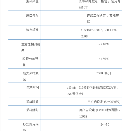
长寿命的激光二极管
，使用寿
激光光源
命
10年
进口气泵
连续工作稳定
，节能环
保
检定标准
GB/T6167-2007
，
JJF1190-
2008
重复性相对误
<±10%
差
粒径分布误
<±30%
差
最大采样浓
35000颗/升
度
自净时间
≤10
min
（
10分钟内计数连续3次为零
，
95%置信度）
采样时间
用户自设定
(5∽9999秒)
采样延时
用户自设定
(1∽
100秒)间隔1-
180
0S
UCL采样次
2∽50
数