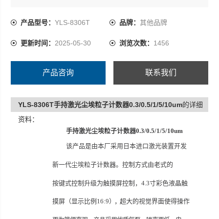
摸屏（显示比例16:9），超大的视觉界面使得操作
更为简便直观。产品采用优质气泵，噪声更低，电
产品型号：
YLS-8306T
品牌：
其他品牌
磁干扰更小；采样流量2.83L/min ±5%
更新时间：
2025-05-30
浏览次数：
1456
激光光源长寿命的激光二极管 ，使用寿命10年
产品咨询
联系我们
YLS-8306T手持激光尘埃粒子计数器0.3/0.5/1/5/10um
的详细
资料：
手持激光尘埃粒子计数器0.3/0.5/1/5/10um
该产品是由本厂采用日本进口激光装置开发
新一代尘埃粒子计数器。控制方式由老式的
按键式控制升级为触摸屏控制，
4.3寸彩色液晶触
摸屏（显示比例
16:9
），
超大的视觉界面使得操作