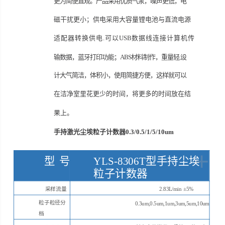
更为简便直观。产品采用优质气泵，噪声更低，电
磁干扰更小；供电采用大容量锂电池与直流电源
适配器转换供电
.可以
USB
数据线连接计算机传
输数据，蓝牙打印功能；
ABS材料制作，
重量轻
,设
计大气简洁，体积小，使用简捷方便，这样就可以
在洁净室里花更少的时间，将更多的时间放在结
果上。
手持激光尘埃粒子计数器0.3/0.5/1/5/10um
+
型
号
YLS-8306T型手持尘埃
粒子计数器
采样流量
2.83L/
min
±5%
粒子粒径分
0.3
um
,0.5
um
,1
um
,3
um
,5
um
,10
um
档