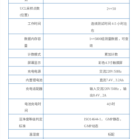
UCL
采样点数
2∽50
(位置)
工作时间
连续测试时间
4-5 小时左
右
数据内存容
1∽5000组测量数据
，可查
量
询
计数模式
累加计数
屏幕显示
彩色
4.3寸触摸屏
充电电源
交流
220V/50Hz
内置锂电池
直流
7.4V , 3.2Ah
充电适配器
输入交流
220V/50Hz
，输
出
8.4V , 2A
电池充电时
4小时
间
洁净度等级判定
ISO14644-1
，
GMP静态
，
标准
GMP
动态
温湿度
标配