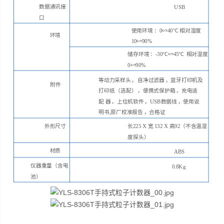
数据通讯接
USB
口
使用环境
：
0∽40℃ 相对湿度
环境
10∽90%
储存环境
：
-30℃∽45℃
相对湿度
0∽90%
等动力采样头
，
自净过滤器
，蓝牙打印机及
附件
打印纸
（选配
）
，
便携式保护箱
，充电适
配
器
，上位机软件
，
USB数据线
，使用说
明书
,原厂校准报告
，合格证
外形尺寸
长
225 X 宽 132 X 高92（不含温湿
度探头）
材质
ABS
仪器重量（含电
0.8Kg
池）