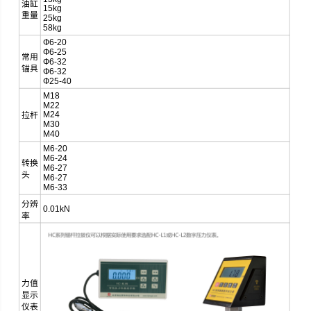
油缸
15kg
重量
25kg
58kg
Ф6-20
Ф6-25
常用
Ф6-32
锚具
Ф6-32
Ф25-40
M18
M22
M24
拉杆
M30
M40
M6-20
M6-24
转换
M6-27
头
M6-27
M6-33
分辨
0.01kN
率
力值
显示
仪表