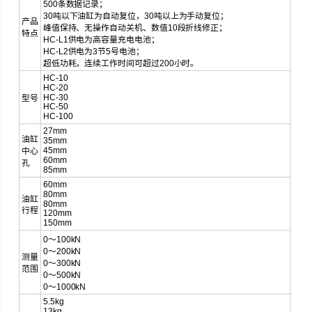
500条数据记录；
30吨以下油缸为自动复位，30吨以上为手动复位；
产品
峰值保持、无操作自动关机、数值10段折线修正；
特点
HC-L1供电为高容量充电电池；
HC-L2供电为3节5号电池；
超低功耗，连续工作时间可超过200小时。
HC-10
HC-20
HC-30
型号
HC-50
HC-100
27mm
油缸
35mm
45mm
中心
60mm
孔
85mm
60mm
80mm
油缸
80mm
行程
120mm
150mm
0～100kN
0～200kN
测量
0～300kN
范围
0～500kN
0～1000kN
5.5kg
13kg