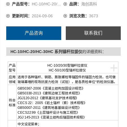
HC-L1供电为高容量充电电池；
产品型号：
HC-10/HC-20/HC-30
品牌：
海创高科
HC-L2供电为3节5号电池；
更新时间：
2024-09-06
浏览次数：
3673
超低功耗，连续工作时间可超过200小时。
产品咨询
联系我们
HC-10/HC-20/HC-30HC 系列锚杆拉拔仪
的详细资料：
+
产品
HC-10/20/30型锚杆拉拔仪
型号
HC-50/100型锚杆拉拔仪
应用
适用于各种锚杆、钢筋、膨胀螺栓等锚固件的锚固力检测，也可做
领域
玻璃幕墙的现场抗拔力检测（试验），是各质检单位*的检测仪器。
GB50367-2006《混凝土结构加固设计规范》
GB50330-2013《建筑边坡工程技术规范》
JGJ120-2012《建筑基坑支护技术规程》
符合
CECS 22：2005《岩土锚杆（索）技术规程》
标准
GB50007-2011《建筑地基基础设计规范》
CECS22:99《土层锚杆设计与施工规范》
JGJ 145-2013《混凝土结构后锚固技术规程》
中文设定菜单；