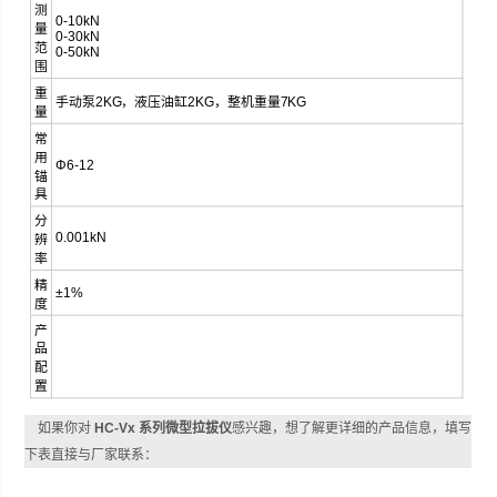
测
0-10kN
量
0-30kN
范
0-50kN
围
重
手动泵2KG，液压油缸2KG，整机重量7KG
量
常
用
Φ6-12
锚
具
分
0.001kN
辨
率
精
±1%
度
产
品
配
置
如果你对
HC-Vx 系列微型拉拔仪
感兴趣，想了解更详细的产品信息，填写
下表直接与厂家联系：