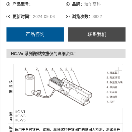
采取过载保护结构,在空载超过量程时不会使油缸损坏,可尽
产品型号：
品牌：
海创高科
管放心使用
更新时间：
2024-09-06
浏览次数：
3822
产品咨询
联系我们
HC-Vx 系列微型拉拔仪
的详细资料：
+
结
构
图
HC-V1
型
HC-V3
号
HC-V5
应
适用于各种锚杆、钢筋、膨胀螺栓等锚固件的锚固力检测，测试量程