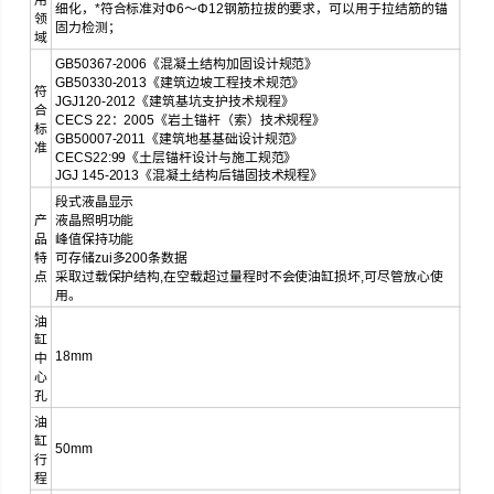
用
细化，*符合标准对Φ6～Φ12钢筋拉拔的要求，可以用于拉结筋的锚
领
固力检测；
域
GB50367-2006《混凝土结构加固设计规范》
GB50330-2013《建筑边坡工程技术规范》
符
JGJ120-2012《建筑基坑支护技术规程》
合
CECS 22：2005《岩土锚杆（索）技术规程》
标
GB50007-2011《建筑地基基础设计规范》
准
CECS22:99《土层锚杆设计与施工规范》
JGJ 145-2013《混凝土结构后锚固技术规程》
段式液晶显示
产
液晶照明功能
品
峰值保持功能
特
可存储zui多200条数据
点
采取过载保护结构,在空载超过量程时不会使油缸损坏,可尽管放心使
用。
油
缸
18mm
中
心
孔
油
缸
50mm
行
程