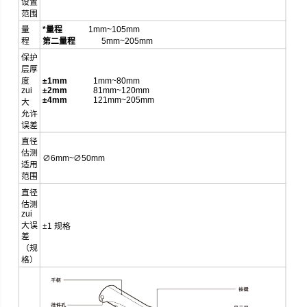
设置
范围
量
*量程
1mm~105mm
程
第二量程
5mm~205mm
保护
层厚
度
±1mm
1mm~80mm
zui
±2mm
81mm~120mm
±4mm
121mm~205mm
大
允许
误差
直径
估测
∅6mm~∅50mm
适用
范围
直径
估测
zui
大误
±1 规格
差
（规
格）