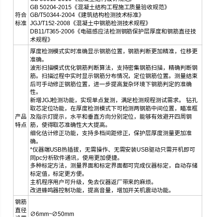
GB 50204-2015《混凝土结构工程施工质量验收规范》
符合
GB/T50344-2004《建筑结构检测技术标准》
标准
JGJ/T152-2008《混凝土中钢筋检测技术规程》
DB11/T365-2006《电磁感应法检测钢筋保护层厚度和钢筋直径技
术规程》
厚度检测模式实时准确显示钢筋位置，钢筋判断更加精准，位移更
准确。
波形扫描模式优化钢筋判断算法，支持密集钢筋扫描，精确判断钢
筋。扫描过程中实时显示钢筋分布情况，定位钢筋位置。测量结束
后可手动修正钢筋位置，进一步提高复杂环境下钢筋判定的准确
性。
新增JGJ检测功能，实现单点复测，满足检测规程测试需求。 钻孔
取芯定位功能，在厚度检测模式下可检测两钢筋中间位置，瞄准框
产品
及指示灯提示，水平和垂直方向分别定位，能够有效避开四周钢
特点
筋，使得取芯准确性大大提高。
细化估计修正功能，支持多档间距修正，保护层厚度测量更加准
确。
*仪器端USB热插拔，无需操作、无需安装USB驱动只需开机即可
同pc分析软件通讯，使用更加便捷。
多种标定方法，测量界面和标定界面都可完成仪器标定，自动存储
标定值，标定更方便。
主机程序用户可升级，免去仪器返厂带来的麻烦。
改进蜂鸣器控制功能，提高音量，增加开关机震动功能。
钢筋
直径
∅6mm~∅50mm