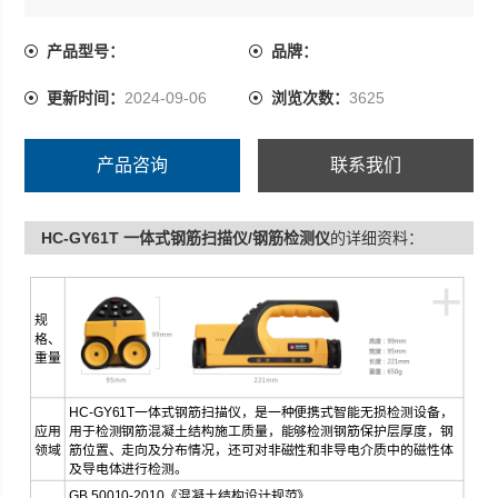
确判断钢筋。扫描过程中实时显示钢筋分布情况，定位钢
筋位置。测量结束后可手动修正钢筋位置，进一步提高复
产品型号：
品牌：
杂环境下钢筋判定的准确性。
更新时间：
2024-09-06
浏览次数：
3625
新增JGJ检测功能，实现单点复测，满足检测规程测试需
求。
产品咨询
联系我们
HC-GY61T 一体式钢筋扫描仪/钢筋检测仪
的详细资料：
+
规
格、
重量
HC-GY61T一体式钢筋扫描仪，是一种便携式智能无损检测设备，
应用
用于检测钢筋混凝土结构施工质量，能够检测钢筋保护层厚度，钢
领域
筋位置、走向及分布情况，还可对非磁性和非导电介质中的磁性体
及导电体进行检测。
GB 50010-2010《混凝土结构设计规范》