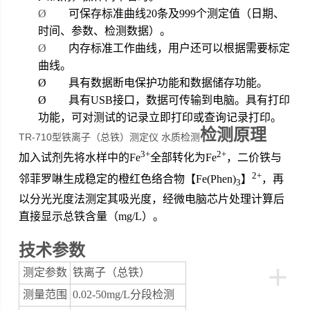
Ø
可保存标准曲线20条及999个测定值（日期、
时间、参数、检测数据）。
Ø
内存标准工作曲线，用户还可以根据需要标定
曲线。
Ø
具有数据断电保护功能和数据储存功能。
Ø
具有USB接口，数据可传输到电脑。具有打印
功能，可对测试的记录立即打印或查询记录打印。
检测原理
TR-710型铁离子（总铁）测定仪 水质检测
3+
2+
加入试剂先将水样中的Fe
全部转化为Fe
，二价铁与
2+
邻菲罗啉生成稳定的橙红色络合物【Fe(Phen)
】
，再
3
以分光光度法测定其吸光度，经微电脑芯片处理计算后
直接显示总铁含量（mg/L）。
技术参数
+
测定参数
铁离子（总铁）
测量范围
0.02-50mg/L
分段检测