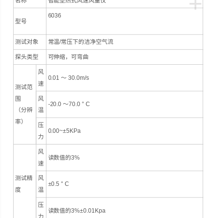
+
名称
智能型热式风速风量仪
6036
型号
测试对象
常温/常压下的洁净空气流
探头类型
可伸缩，可弯曲
风
0.01 ～ 30.0m/s
速
测试范
围
风
-20.0 ～70.0 ° C
（分辨
温
率）
压
0.00~±5KPa
力
风
读数值的3%
速
测试精
风
±0.5 ° C
度
温
压
读数值的3%±0.01Kpa
力