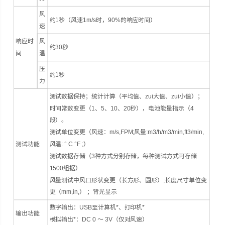
风
约1秒（风速1m/s时，90%的响应时间）
速
响应时
风
约30秒
间
温
压
约1秒
力
测试数据保持；统计计算（平均值、zui大值、zui小值）；
时间常数变更（1、5、10、20秒），电池能量指示（4
段）。
测试单位变更（风速：m/s,FPM;风量:m3/h/m3/min,ft3/min,
测试功能
风温: ° C °F ;）
测试数据存储（3种方式分别存储，每种测试方式可存储
1500组据）
风量测试中风口形状变更（长方形、圆形）;长度尺寸单位变
更（mm,in,） ；背光显示
数字输出：USB至计算机*、打印机*
输出功能
模拟输出*：DC 0 ～ 3V（仅对风速）