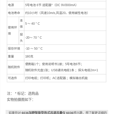
电源
5号电池 6节 适配器*（DC 9V/300mA）
电池寿命
约10小时（风速10m/s,风温20，使用碱性电池）
本
5 ～ 40 ° C
体
使用环
境
探
-20～ 70 ° C
头
保存环境
-10 ～ 50 ° C
重量
180克
便携箱1个；使用说明书1册；5号电池6节；
随机附件
随机软件光盘1张；USB通讯电缆1条 ；探头电缆2m×1
可选件
打印电缆；打印机；AC适配器 ；模拟输出机能
注： * 标记：选购品
实物拍摄图如下：
如果你对
6036加野智能型热式风速风量仪 6036
感兴趣，想了解更详细的