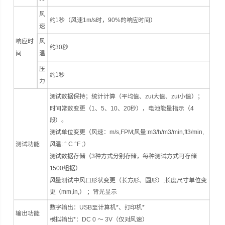
风
约1秒（风速1m/s时，90%的响应时间）
速
响应时
风
约30秒
间
温
压
约1秒
力
测试数据保持；统计计算（平均值、zui大值、zui小值）；
时间常数变更（1、5、10、20秒），电池能量指示（4
段）。
测试单位变更（风速：m/s,FPM;风量:m3/h/m3/min,ft3/min,
测试功能
风温: ° C °F ;）
测试数据存储（3种方式分别存储，每种测试方式可存储
1500组据）
风量测试中风口形状变更（长方形、圆形）;长度尺寸单位变
更（mm,in,） ；背光显示
数字输出：USB至计算机*、打印机*
输出功能
模拟输出*：DC 0 ～ 3V（仅对风速）