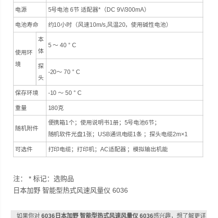
电源
5号电池 6节 适配器*（DC 9V/300mA）
电池寿命
约10小时（风速10m/s,风温20，使用碱性电池）
本
5 ～ 40 ° C
体
使用环
境
探
-20～ 70 ° C
头
保存环境
-10 ～ 50 ° C
重量
180克
便携箱1个；使用说明书1册；5号电池6节；
随机附件
随机软件光盘1张；USB通讯电缆1条 ；探头电缆2m×1
可选件
打印电缆；打印机；AC适配器 ；模拟输出机能
注： * 标记：选购品
日本加野 智能型热式风速风量仪 6036
如果你对
6036日本加野 智能型热式风速风量仪 6036
感兴趣，想了解更详