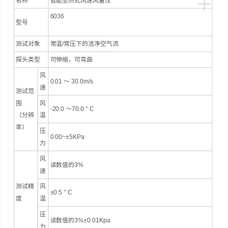
+
名称
智能型热式风速风量仪
6036
型号
测试对象
常温/常压下的洁净空气流
探头类型
可伸缩，可弯曲
风
0.01 ～ 30.0m/s
速
测试范
围
风
-20.0 ～70.0 ° C
（分辨
温
率）
压
0.00~±5KPa
力
风
读数值的3%
速
测试精
风
±0.5 ° C
度
温
压
读数值的3%±0.01Kpa
力