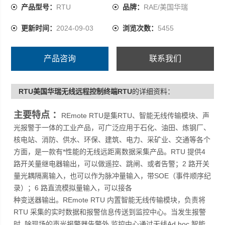
现场声光报警器，报警情况下现场实时提醒，以便及时处
产品型号：
RTU
品牌：
RAE/美国华瑞
理或疏散
更新时间：
2024-09-03
浏览次数：
5455
防爆外壳 (ExdIICT6)，可以在危险环境中使用，安装简单
产品咨询
联系我们
RTU美国华瑞无线远程控制终端RTU
的详细资料：
主要特点 ：
REmote RTU是集RTU、智能无线传输模块、声
光报警于一体的工业产品，可广泛应用于石化、油田、炼钢厂、
核电站、消防、供水、环保、建筑、电力、采矿业、交通等各个
方面，是一款有*性能的无线远距离数据采集产品。RTU 提供4
路开关量继电器输出，可以做遥控、跳闸、或者告警；2 路开关
量光耦隔离输入，也可以作为脉冲量输入，带SOE（事件顺序纪
录）；6 路直流模拟量输入，可以接各
种变送器输出。REmote RTU 内置智能无线传输模块，负责将
RTU 采集的实时数据和报警信息传送到监控中心。当发生报警
时, 除现场的声光报警器告警外,监控中心通过无线Ad hoc 智能