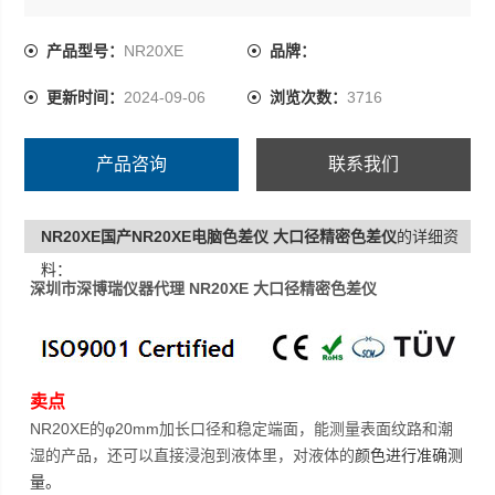
析及控制生产流程中的品质，帮助企业控制产品色差，提
高产品竞争力，减少企业损失、控制生产成本。
产品型号：
NR20XE
品牌：
更新时间：
2024-09-06
浏览次数：
3716
适用行业
食品、医药、纺织、无纺布、牛仔布、印染、彩钢、纸
产品咨询
联系我们
张、塑料、化工、涂料、油墨、建材等行业。
NR20XE国产NR20XE电脑色差仪 大口径精密色差仪
的详细资
料：
深圳市深博瑞仪器代理 NR20XE 大口径精密色差仪
卖点
NR20XE的
φ
20mm加长口径和稳定端面，能测量表面纹路和潮
湿的产品，还可以直接浸泡到液体里，对液体的
颜色进行准确测
量。