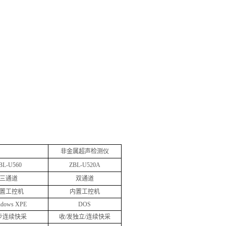
非金属超声检测仪
BL-U560
ZBL-U520A
三通道
双通道
置工控机
内置工控机
ndows XPE
DOS
步连续快采
收
/
发独立
/
连续快采