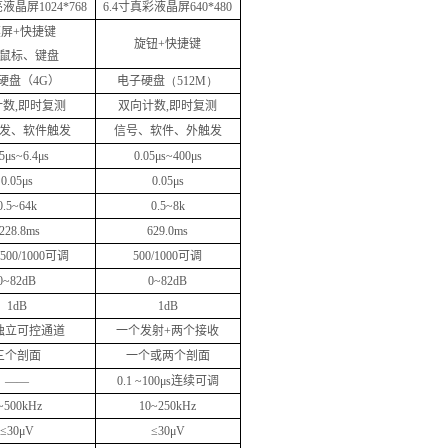
亮液晶屏
1024*768
6.4
寸真彩液晶屏
640*480
摸屏
+
快捷键
旋钮
+
快捷键
鼠标、键盘
硬盘（
4G
）
电子硬盘
（512M）
计数
,
即时复测
双向计数
,
即时复测
发、软件触发
信号、软件、外触发
05
μ
s~6.4
μ
s
0.05
μ
s~400
μ
s
0.05
μ
s
0.05
μ
s
0.5~64k
0.5~8k
228.8ms
629.0ms
/500/1000
可调
500/1000
可调
0~82dB
0~82dB
1dB
1dB
独立可控通道
一个发射
+
两个接收
三个剖面
一个或两个剖面
——
0.1 ~100
μ
s
连续可调
~500kHz
10~250kHz
≤
30
μ
V
≤
30
μ
V