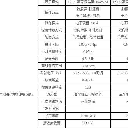
显示模式
12.1
寸高亮液晶屏
1024*768
12.1
寸高
触摸屏
+
快捷键
触
操作方式
支持鼠标、键盘
支持
储存模式
电子硬盘（
4G
）
电子
深度计数方式
双向计数
,
即时复测
双向
触发方式
信号触发、软件触发
信号触
采样间隔
0.05
μ
s~6.4
μ
s
0.
声时测量精度
0.05
μ
s
记录长度
0.5~64k
声时测度范围
1228.8ms
1
发射电压（
V
）
65/250/500/1000
可调
65/250
放大增益
0~82dB
增益调整精度
1dB
声测桩仪主机性能指标
通道数
四个独立可控通道
三个
一次测试剖面
六个剖面
发射脉宽
——
频带宽度
2~500kHz
2
接收灵敏度
≤
30
μ
V