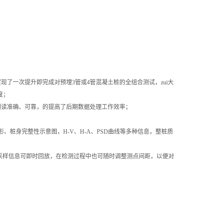
实现了一次提升即完成对预埋
3
管或
4
管混凝土桩的全组合测试，zui大
度；
判读准确、可靠，的提高了后期数据处理工作效率；
形、桩身完整性示意图，
H-V
、
H-A
、
PSD
曲线等多种信息，整桩质
采样信息可即时回放，在检测过程中也可随时调整测点间距，以便对
；