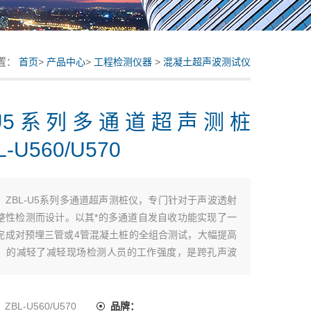
置：
首页
>
产品中心
>
工程检测仪器
>
混凝土超声波测试仪
L-U5系列多通道超声测桩
L-U560/U570
：
ZBL-U5系列多通道超声测桩仪，专门针对于声波透射
整性检测而设计。以其*的多通道自发自收功能实现了一
完成对预埋三管或4管混凝土桩的全组合测试，大幅提高
，的减轻了减轻现场检测人员的工作强度，是跨孔声波
测的*设备。
：
ZBL-U560/U570
品牌：