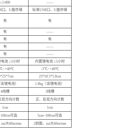
≤
1/400
——
B
口、
U
盘存储
标准
USB
口、
U
盘存储
有
有
有
——
有
有
有
——
有
——
电池 ≥
5
小时
内置锂电池 ≥
5
小时
℃
~+
40
℃
-5
℃
~+
40
℃
6*25*
7cm
25*18.5*
5.8cm
（含锂电池）
1.8kg
（含锂电池）
4
线槽
3
线槽
反双方向计数
正、反双方向计数
1cm
1cm
~100cm
可选
5cm~100cm
可选
zui大
60m/min
2
剖面，zui大
60m/min