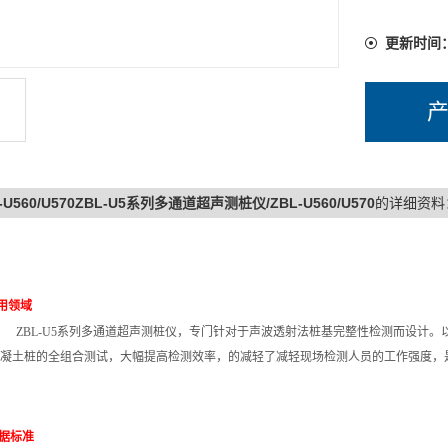
更新时间
-U560/U570ZBL-U5系列多通道超声测桩仪/ZBL-U560/U570
的详细资料
用领域
ZBL-U5
系列多通道超声测桩仪，专门针对于声波透射法桩基完整性检测而设计。
凝土桩的全组合测试，大幅提高检测效率，的减轻了减轻现场检测人员的工作强度，
据标准