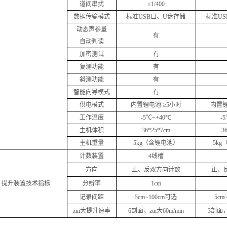
道间串扰
≤
1/400
数据传输模式
标准
USB
口、
U
盘存储
标准
US
动态声参量
有
自动判读
加密测试
有
复测功能
有
斜测功能
有
智能向导模式
有
供电模式
内置锂电池 ≥
5
小时
内置锂
工作温度
-5
℃
~+
40
℃
-5
主机体积
36*25*
7cm
3
主机重量
5kg
（含锂电池）
5kg
计数装置
4
线槽
方向
正、反双方向计数
正、
提升装置技术指标
分辨率
1cm
记录间距
5cm~100cm
可选
5cm
zui大提升速率
6
剖面，zui大
60m/min
3
剖面，