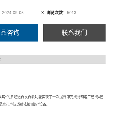
：
2024-09-05
浏览次数：
5013
产品咨询
联系我们
：
以其*的多通道自发自收功能实现了一次提升即完成对预埋三管或
4
管
是跨孔声波透射法检测的*设备。