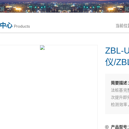
中心
当前位
Products
ZB
仪/ZB
简要描述
法桩基完
次提升即
检测效率
透射法检
产品型号