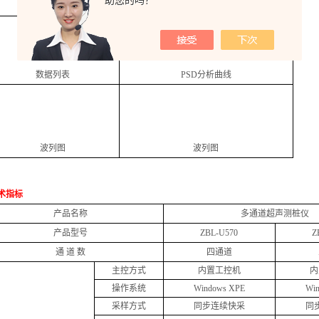
助您的吗？
斜测参数设置界面
采样界面
数据列表
PSD
分析曲线
波列图
波列图
术指标
产品名称
多通道超声测桩仪
产品型号
ZBL-U570
Z
通 道 数
四通道
主控方式
内置工控机
内
操作系统
Windows XPE
Wi
采样方式
同步连续快采
同