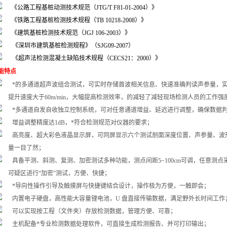
《公路工程基桩动测技术规范（
JTG/T F81-01-2004
）》
《铁路工程基桩检测技术规程（
TB 10218-2008
）》
《建筑基桩检测技术规范（
JGJ 106-2003
）》
《深圳市建筑基桩检测规程》（
SJG09-2007
）
《超声法检测混凝土缺陷技术规程（
CECS21
：
2000
）》
能特点
*的多通道超声波组合测试，可实时存储首波相关信息、快速准确判读声参量，
提升速度大于
60m/min
，大幅提高检测效率，的减轻了减轻现场检测人员的工作强
*多通道自发自收独立控制系统，可对任意通道增益、延迟进行调整，确保数据
增益调整精度达
1dB
，*符合检测规范对仪器的要求；
高亮度、超大彩色液晶显示屏，可同屏显示六个测试剖面深度位置、声参量、波
量一目了然；
具备平测、斜测、复测、加密测试多种功能，
测点间距
5~100cm
可调，任意测点
可疑区进行“加密”测试，方便、快捷；
*导向性操作引导及触摸屏与快捷键结合设计，操作极为方便，一触即会；
内置电子硬盘，高性能大容量锂电池，
U
盘直接传输数据，满足野外长时间工作
可以实现按工程（文件夹）存放检测数据，管理方便、可靠；
主机配备*专业检测数据处理软件，可直接生成检测报告、并可打印输出；