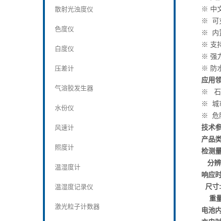
※ 中
散射光浊度仪
※ 
色度仪
※ 内
※ 支
白度仪
※ 
※ 
压差计
应用
气溶胶发生器
※ 
※ 
水份仪
※ 
技术
风速计
产品类
照度计
检测量
分辨
温湿度计
响应
尺寸
温湿度记录仪
重量
激光粒子计数器
电池内