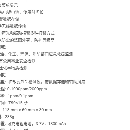
文菜单显示
可充电锂电池，使用时间长
置数据存储
持无线数据传输
强力声光和振动报警多种报警方式
防水防尘的坚固外壳，防护等级高
领域：
石油、化工、环保、消防部门应急救援监测
城市公用事业安全检测
危险化学物质检测
参数：
型:
扩散式PID 检测仪，带数据存储和辅助风扇
程:
0-1000ppm/2000ppm
率:
1ppm/0.1ppm
时间:
T90<15 秒
:
118 mm x 60 mm x 30 mm
:
235g
置:
可充电锂电池，3.7V，1800mAh