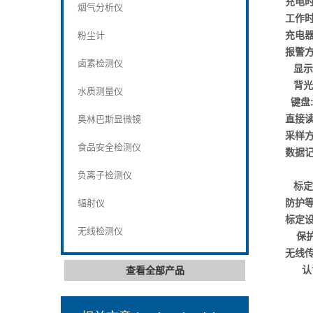
充电
烟气分析仪
工作时
充电器
粉尘计
报警方
卤素检测仪
显示
背光
水质测量仪
键盘
直接读
奥林巴斯显微镜
采样方
食品安全检测仪
数据记
记录
负离子检测仪
标定
防护
辐射仪
标定设
无线检测仪
保
无线传
认
查看全部产品
-欧洲
IEC