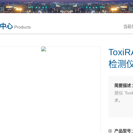
中心
当前
Products
Toxi
检测
简要描述
测仪 Tox
术，
是世界上
下对各种
产品型号