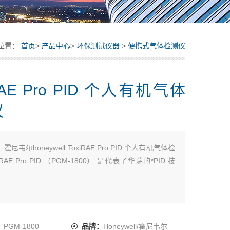
位置：
首页
>
产品中心
>
环保测试仪器
>
便携式气体检测仪
RAE Pro PID 个人有机气体
仪
：
霍尼韦尔honeywell ToxiRAE Pro PID 个人有机气体检
iRAE Pro PID （PGM-1800） 是代表了华瑞的*PID 技
Z小巧的个人VOC 检测仪，能够在不同温度和湿度条件
VOC 进行快速、可靠、精确的检测，适用于存在有毒/可
：
PGM-1800
品牌：
Honeywell/霍尼韦尔