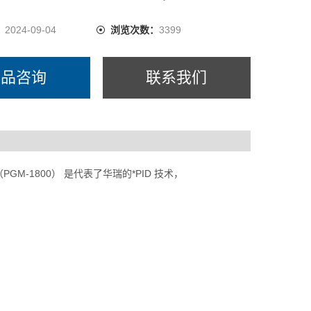
危险工作环境，能为现场工作人员提供有效的个人安全
：
2024-09-04
浏览次数：
3399
产品咨询
联系我们
ID （PGM-1800） 是代表了华瑞的*PID 技术，