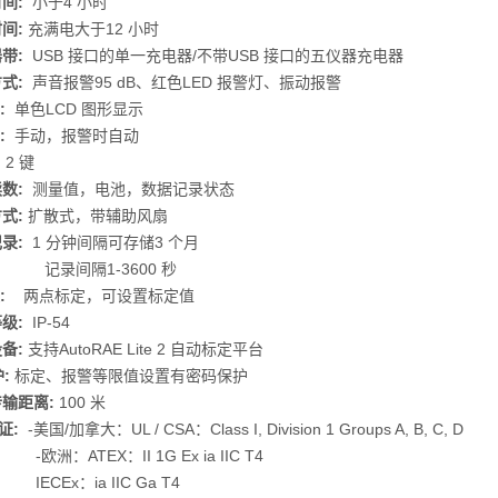
时间:
小于4 小时
间:
充满电大于12 小时
带:
USB 接口的单一充电器/不带USB 接口的五仪器充电器
式:
声音报警95 dB、红色LED 报警灯、振动报警
:
单色LCD 图形显示
:
手动，报警时自动
:
2 键
数:
测量值，电池，数据记录状态
式:
扩散式，带辅助风扇
录:
1 分钟间隔可存储3 个月
间隔1-3600 秒
:
两点标定，可设置标定值
等级:
IP-54
备:
支持AutoRAE Lite 2 自动标定平台
护:
标定、报警等限值设置有密码保护
输距离:
100 米
证:
-美国/加拿大：UL / CSA：Class I, Division 1 Groups A, B, C, D
：ATEX：II 1G Ex ia IIC T4
Ex：ia IIC Ga T4