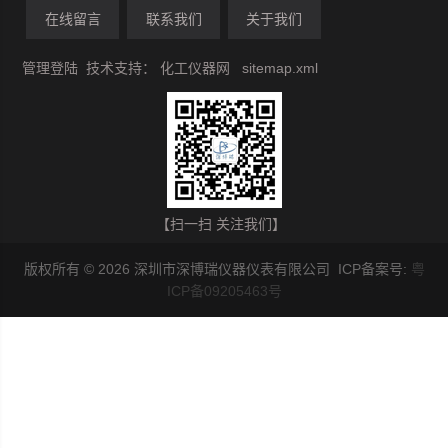
在线留言
联系我们
关于我们
管理登陆
技术支持：
化工仪器网
sitemap.xml
【扫一扫 关注我们】
版权所有 © 2026 深圳市深博瑞仪器仪表有限公司 ICP备案号:
粤
ICP备09205463号