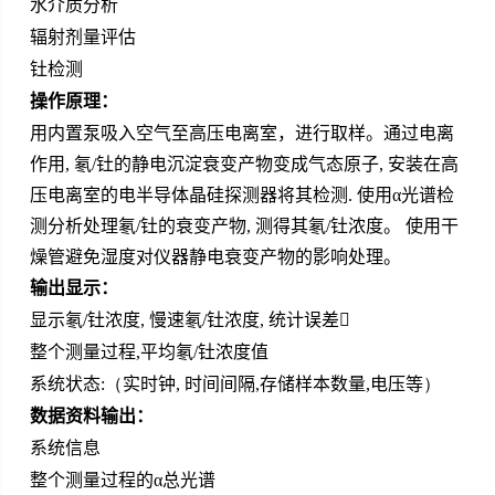
水介质分析
辐射剂量评估
钍检测
操作原理：
用内置泵吸入空气至高压电离室，进行取样。通过电离
作用
,
氡
/
钍的静电沉淀衰变产物变成气态原子
,
安装在高
压电离室的电半导体晶硅探测器将其检测
.
使用
α
光谱检
测分析处理氡
/
钍的衰变产物
,
测得其氡
/
钍浓度。 使用干
燥管避免湿度对仪器静电衰变产物的影响处理。
输出显示：
显示氡
/
钍浓度
,
慢速氡
/
钍浓度
,
统计误差

整个测量过程
,
平均氡
/
钍浓度值
系统状态
:（
实时钟
,
时间间隔
,
存储样本数量
,
电压等
）
数据资料输出：
系统信息
整个测量过程的
α
总光谱