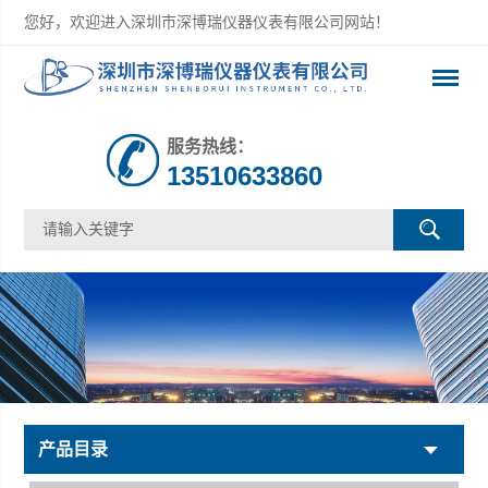
您好，欢迎进入深圳市深博瑞仪器仪表有限公司网站！
服务热线：
13510633860
产品目录