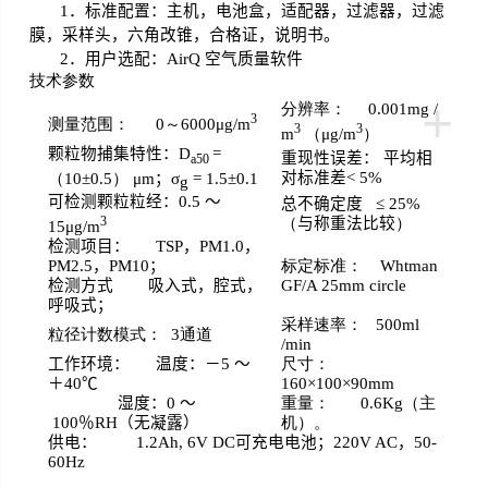
1
．标准配置：主机，电池盒，适配器，过滤器，过滤
膜，采样头，六角改锥，合格证，说明书。
2
．用户选配：
AirQ
空气质量软件
技术参数
+
分辨率：
0.001mg /
3
测量范围：
0
～
6000μg/m
3
3
m
（
μg/m
）
颗粒物捕集特性：
D
=
重现性误差：
平均相
a50
对标准差
<
5%
（10±0.5）
μ
m
；
σ
= 1.5±0.1
g
可检测颗粒粒经：
0.5
～
总不确定度
≤
25%
3
（
与称重法比较
）
15
μ
g/m
检测项目：
TSP
，
PM1.0
，
PM2.5
，
PM10
；
标定标准：
Whtman
检测方式
吸入式，腔式，
GF/A 25mm circle
呼吸式；
采样速率：
500ml
粒径计数模式：
3
通道
/min
工作环境：
温度：－
5
～
尺寸：
＋
40
℃
160
×
100
×
90mm
湿度：
0
～
重量：
0.6Kg
（主
100
％
RH
（无凝露）
机）。
供电：
1.2Ah, 6V DC
可充电电池；
220V AC
，
50-
60Hz