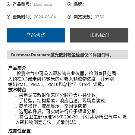
产品型号：
Dustmate
品牌：
更新时间：
2024-09-04
浏览次数：
3750
产品咨询
联系我们
DustmateDustmate激光散射粉尘检测仪
的详细资料：
产品简介
检测空气中可吸入颗粒物专业仪器，检测直径范围
大约在
0.5
微米到
15
微米的可吸入颗粒物浓度，并分别
给出
PM1
，
PM2.5
，
PM10
和总粉尘（
TSP
）读数。
技术特点
l
采用调节散射角来区分颗粒大小并计数；
l
手持型，结构紧凑，响应迅速，现场直读式；
l
简单操作，液晶显示，坚固便携箱；
l
选配软件后，可实时进行粒子频谱分析；
l
符合卫生部标准
WS/T 206-201
《公共场所空气中可吸
入颗粒物测定方法－光散射法》。
成套性配置
：