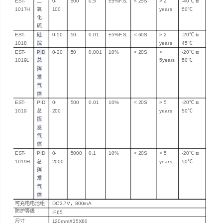
EST-
二
0-
500
0.5
±5%F.S.
<
25S
> 2
-40℃
to
1017H
氧
100
years
50℃
化
硫
EST-
硅
0-50
50
0.01
±5%F.S.
<
60S
> 2
-20℃
to
1018
烷
years
45℃
EST-
PID
0-20
50
0.001
10%
<
20S
>
-20℃
to
1019L
总
5
years
50℃
挥
发
气
体
EST-
PID
0-
500
0.01
10%
<
20S
>
5
-20℃
to
1019
总
200
years
50℃
挥
发
气
体
EST-
PID
0-
5000
0.1
10%
<
20S
>
5
-20℃
to
1019H
总
2000
years
50℃
挥
发
气
体
可充电电池组
DC3.7V
，800mA
防护等级
IP65
尺寸
120mmX35X60