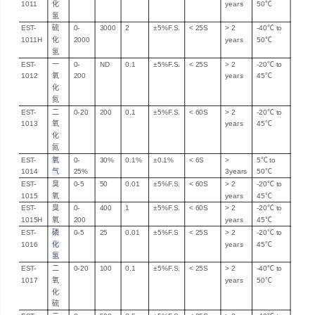
1011
化
years
50℃
氢
EST-
硫
0-
3000
2
±5%F.S.
<
25S
> 2
-40℃
to
1011H
化
2000
years
50℃
氢
EST-
一
0-
ND
0.1
±5%F.S.
<
25S
> 2
-20℃
to
1012
氧
200
years
45℃
化
氮
EST-
二
0-20
200
0.1
±5%F.S.
<
60S
> 2
-20℃
to
1013
氧
years
45℃
化
氮
EST-
氧
0-
30%
0.1%
±0.1%
<
6S
>
5
℃
to
1014
气
25%
3
years
50℃
EST-
臭
0-5
50
0.01
±5%F.S.
<
60S
> 2
-20℃
to
1015
氧
years
45℃
EST-
臭
0-
400
1
±5%F.S.
<
60S
> 2
-20℃
to
1015H
氧
200
years
45℃
EST-
磷
0-5
25
0.01
±5%F.S
<
25S
> 2
-20℃
to
1016
化
years
45℃
氢
EST-
二
0-20
100
0.1
±5%F.S.
<
25S
> 2
-40℃
to
1017
氧
years
50℃
化
硫