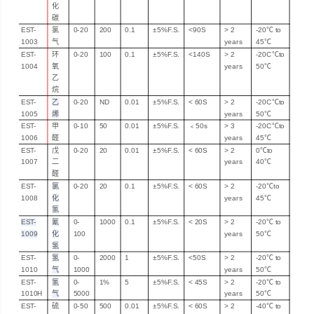
化
碳
EST-
氯
0-20
200
0.1
±5%F.S.
<
90S
>
2
-20℃
to
1003
气
years
45℃
EST-
环
0-20
100
0.1
±5%F.S.
<
140S
>
2
-20C
℃to
1004
氧
years
50℃
乙
烷
EST-
乙
0-20
ND
0.01
±5%F.S.
< 60
S
>
2
-20C
℃to
1005
烯
years
50℃
EST-
甲
0-10
50
0.01
±5%F.S.
﹤
50
s
>
3
-20C
℃to
1006
醛
years
45℃
EST-
戊
0-
20
20
0.01
±5%F.S.
< 60
S
> 2
0℃
to
1007
二
years
40℃
醛
EST-
氯
0-20
20
0.1
±5%F.S.
< 60
S
> 2
-20℃
to
1008
化
years
45℃
氢
EST-
氰
0-
1000
0.1
±5%F.S.
<
2
0
S
> 2
-20℃
to
1009
化
100
years
50℃
氢
EST-
氢
0-
2000
1
±5%F.S.
<
50S
> 2
-20℃
to
1010
气
1000
years
50℃
EST-
氢
0-
1%
5
±5%F.S.
<
45S
> 2
-20℃
to
1010H
气
5000
years
50℃
EST-
硫
0-50
500
0.01
±5%F.S.
< 60
S
> 2
-40℃
to