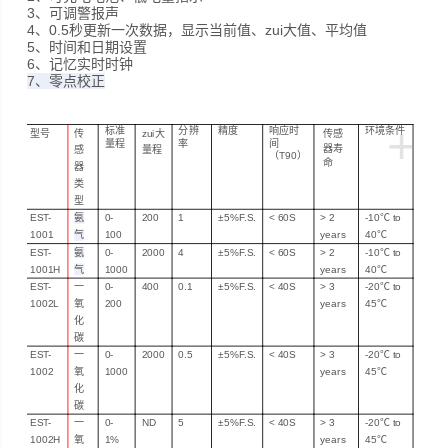
3
、
可调警报声
4
、
0.5秒更新一次数据，显示当前值、zui大值、平均值
5
、
时间和日期设置
6
、记忆
实时时钟
7
、零点校正
+
标准
分辨
精度
响应时
环境条件
型号
传
zui大
传感
量程
率
间
器寿
感
量程
（T90）
命
器
类
型
EST-
氨
0-
200
1
±5%F.S.
< 60
S
> 2
-10℃
to
1001
气
100
years
40℃
EST-
氨
0-
2000
4
±5%F.S.
< 60
S
> 2
-10℃
to
1001H
气
1000
years
40℃
EST-
一
0-
400
0.1
±5%F.S.
<
40S
>
3
-20℃
to
1002L
氧
200
years
45℃
化
碳
EST-
一
0-
2000
0.5
±5%F.S.
<
40S
>
3
-20℃
to
1002
氧
1000
years
45℃
化
碳
EST-
一
0-
ND
5
±5%F.S.
<
40S
>
3
-20℃
to
1002H
氧
1%
years
45℃