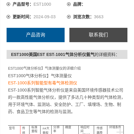
气体检测，用于环境气体、监测站、安全防护、工厂、填
产品型号：
EST1000
品牌：
埋场、生物、制药、食品卫生等气体的检测与监测。
更新时间：
2024-09-03
浏览次数：
3663
产品咨询
联系我们
EST1000美国EST EST-1001气体分析仪氨气
的详细资料：
EST1000气体分析仪】气体测量仪
的详细介绍
EST1000气体分析仪】气体测量仪
EST-1000
系列智能型有毒气体检测仪
EST-1000
系列智能气体分析仪是来自美国环境传感器技术公司
的一款高性能气体分析仪，提供了多达几十种类型的气体检测，
用于环境气体、监测站、安全防护、工厂、填埋场、生物、制
药、食品卫生等气体的检测与监测。
+
标准
分辨
精度
响应时
环境条件
型号
传
zui大
传感
量程
率
间
器寿
感
量程