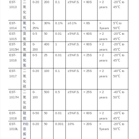
EST-
二
0-20
200
0.1
±5%F.S.
<
60S
> 2
-20℃
to
1013
氧
years
45℃
化
氮
EST-
氧
0-
30%
0.1%
±0.1%
<
6S
>
5
℃
to
1014
气
25%
3
years
50℃
EST-
臭
0-5
50
0.01
±5%F.S.
<
60S
> 2
-20℃
to
1015
氧
years
45℃
EST-
臭
0-
400
1
±5%F.S.
<
60S
> 2
-20℃
to
1015H
氧
200
years
45℃
EST-
磷
0-5
25
0.01
±5%F.S
<
25S
> 2
-20℃
to
1016
化
years
45℃
氢
EST-
二
0-20
100
0.1
±5%F.S.
<
25S
> 2
-40℃
to
1017
氧
years
50℃
化
硫
EST-
二
0-
500
0.5
±5%F.S.
<
25S
> 2
-40℃
to
1017H
氧
100
years
50℃
化
硫
EST-
硅
0-50
50
0.01
±5%F.S.
<
60S
> 2
-20℃
to
1018
烷
years
45℃
EST-
PID
0-20
50
0.001
10%
<
20S
>
-20℃
to
1019L
总
5
years
50℃
挥