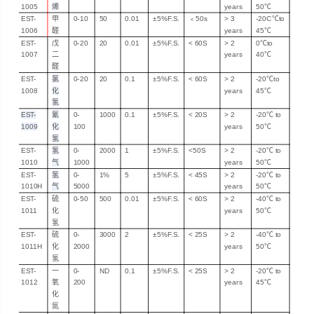
1005
烯
years
50℃
EST-
甲
0-10
50
0.01
±5%F.S.
﹤
50
s
>
3
-20C
℃to
1006
醛
years
45℃
EST-
戊
0-
20
20
0.01
±5%F.S.
< 60
S
> 2
0℃
to
1007
二
years
40℃
醛
EST-
氯
0-20
20
0.1
±5%F.S.
< 60
S
> 2
-20℃
to
1008
化
years
45℃
氢
EST-
氰
0-
1000
0.1
±5%F.S.
<
2
0
S
> 2
-20℃
to
1009
化
100
years
50℃
氢
EST-
氢
0-
2000
1
±5%F.S.
<
50S
> 2
-20℃
to
1010
气
1000
years
50℃
EST-
氢
0-
1%
5
±5%F.S.
<
45S
> 2
-20℃
to
1010H
气
5000
years
50℃
EST-
硫
0-50
500
0.01
±5%F.S.
< 60
S
> 2
-40℃
to
1011
化
years
50℃
氢
EST-
硫
0-
3000
2
±5%F.S.
<
25S
> 2
-40℃
to
1011H
化
2000
years
50℃
氢
EST-
一
0-
ND
0.1
±5%F.S.
<
25S
> 2
-20℃
to
1012
氧
200
years
45℃
化
氮