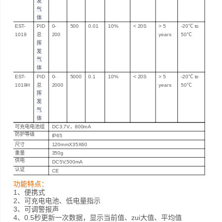
发
气
体
EST-
PID
0-
500
0.01
10%
<
20S
>
5
-20℃
to
1019
总
200
years
50℃
挥
发
气
体
EST-
PID
0-
5000
0.1
10%
<
20S
>
5
-20℃
to
1019H
总
2000
years
50℃
挥
发
气
体
可充电电池组
DC3.7V
，800mA
防护等级
IP65
尺寸
120mmX35X60
重量
350g
供电
DC5V,500mA
认证
CE
功能
特点
：
1
、
便携式
2
、
可充电电池
、
低电量指示
3
、
可调警报声
4
、
0.5秒更新一次数据，显示当前值、zui大值、平均值