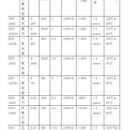
（T90）
命
器
类
型
EST-
氨
0-
200
1
±5%F.S.
< 60
S
> 2
-10℃
to
1001
气
100
years
40℃
EST-
氨
0-
2000
4
±5%F.S.
< 60
S
> 2
-10℃
to
1001H
气
1000
years
40℃
EST-
一
0-
400
0.1
±5%F.S.
<
40S
>
3
-20℃
to
1002L
氧
200
years
45℃
化
碳
EST-
一
0-
2000
0.5
±5%F.S.
<
40S
>
3
-20℃
to
1002
氧
1000
years
45℃
化
碳
EST-
一
0-
ND
5
±5%F.S.
<
40S
>
3
-20℃
to
1002H
氧
1%
years
45℃
化
碳
EST-
氯
0-20
200
0.1
±5%F.S.
<
90S
>
2
-20℃
to
1003
气
years
45℃
EST-
环
0-20
100
0.1
±5%F.S.
<
140S
>
2
-20C
℃to
1004
氧
years
50℃
乙
烷
EST-
乙
0-20
ND
0.01
±5%F.S.
< 60
S
>
2
-20C
℃to