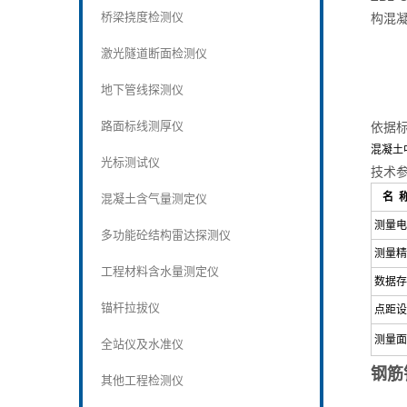
桥梁挠度检测仪
构混
激光隧道断面检测仪
地下管线探测仪
路面标线测厚仪
依据
混凝土中钢筋
光标测试仪
技术
名 
混凝土含气量测定仪
测量电
多功能砼结构雷达探测仪
测量精
工程材料含水量测定仪
数据存
锚杆拉拔仪
点距设
测量面
全站仪及水准仪
钢筋
其他工程检测仪