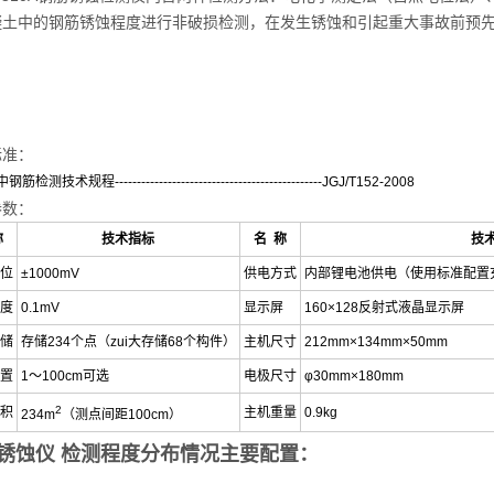
凝土中的钢筋锈蚀程度进行非破损检测，在发生锈蚀和引起重大事故前预
标准：
检测技术规程-----------------------------------------------JGJ/T152-2008
参数：
称
技术指标
名 称
技
位
±1000mV
供电方式
内部锂电池供电（使用标准配置
度
0.1mV
显示屏
160×128反射式液晶显示屏
储
存储234个点（zui大存储68个构件）
主机尺寸
212mm×134mm×50mm
置
1～100cm可选
电极尺寸
φ30mm×180mm
2
积
主机重量
0.9kg
234m
（测点间距100cm）
锈蚀仪 检测程度分布情况
主要配置：