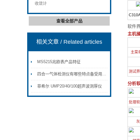
收敛计
C310
查看全部产品
软件
主机
相关文章
/ Related articles
主菜
MS5215兆欧表产品特征
测试界
四合一气体检测仪有哪些特点备受用户信赖
分析
菲希尔 UMP20/40/100超声波测厚仪
处理软
灰