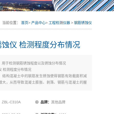
当前位置：
首页
>
产品中心
>
工程检测仪器
>
钢筋锈蚀仪
锈蚀仪 检测程度分布情况
：
用于检测钢筋锈蚀程度以及锈蚀分布情况
仪 检测程度分布情况
：结构混凝土中的钢筋发生锈蚀使得钢筋有效截面积减
增大，从而导致混凝土膨胀、剥落、钢筋与混凝土的握
载力降低，直接影响到混凝土结构的安全性及耐久性。
凝土结构内部钢筋锈蚀程度的检测是对既有建筑结构安
定的重要内容之一。
：
ZBL-C310A
品牌：
其他品牌