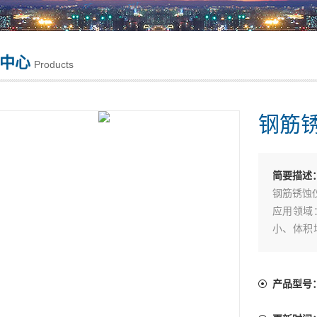
中心
Products
钢筋
简要描述
钢筋锈蚀
应用领域
小、体积
裹力及承
因此对混
全评估鉴
产品型号