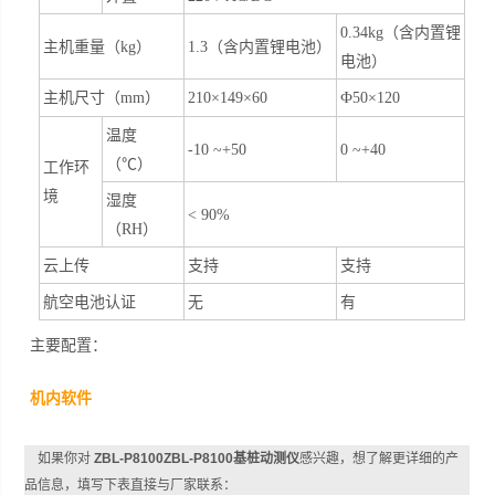
0.34kg（含内置锂
主机重量（kg）
1.3（含内置锂电池）
电池）
主机尺寸（
mm
）
210
×
149
×
60
Ф
50
×
120
温度
-10
~
+50
0 ~
+
40
（℃）
工作环
境
湿度
< 90%
（RH）
云上传
支持
支持
航空电池认证
无
有
主要配置：
机内软件
如果你对
ZBL-P8100ZBL-P8100基桩动测仪
感兴趣，想了解更详细的产
品信息，填写下表直接与厂家联系：