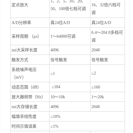
1、2、5、10、20、
定点放大
16
、
32
倍六档可
50、100倍七档可调
调
A/D
分辨率
真24位A/D
真24位A/D
6.4
～
204.8
多档可
采样周期
（
μs
）
1～64000可调
调
zui大采样长度
4096
2048
触发方式
信号触发
信号触发
系统噪声电压
≤
2
≤1
（
mV
）
≥
184
动态范围（
dB
）
≥
160
放大器频带（Hz）
10～10k
1
～
20k
zui大存储长度
4096
2048
幅值非线性度
≤10%
时间示值误差
≤1%