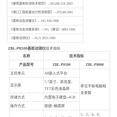
《建筑基桩检测技术规范》—DGJ08-218-2003
《港口工程桩基动力检测规程》—JTJ249-2001
《基桩动态测量仪》—JJG 930-1998
《基桩动态测量系统》—JJG（建设）0003-1996
《基桩动测仪》—JG/T 3055-1999
ZBL-P8100基桩动测仪
技术指标
名称
技术指标
产品型号
ZBL-P8100
ZBL-P8000
主控单元
A8嵌入式平台
5.7英寸、高亮度、
显示屏
参见平板电脑相
TFT彩色液晶屏
关参数
存储方式
内置电子硬盘≥4GB
操作方式
按键+触摸屏
1
、
2
、
4
、
8
、