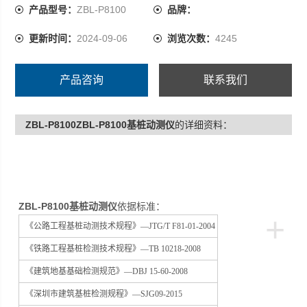
主要配置： P8100主机 ICP加速度传感器 加速度传感器
产品型号：
ZBL-P8100
品牌：
P810A手锤 手锤 防水仪器箱
更新时间：
2024-09-06
浏览次数：
4245
产品咨询
联系我们
ZBL-P8100ZBL-P8100基桩动测仪
的详细资料：
ZBL-P8100基桩动测仪
依据标准：
+
《公路工程基桩动测技术规程》—JTG/T F81-01-2004
《铁路工程基桩检测技术规程》—TB 10218-2008
《建筑地基基础检测规范》—DBJ 15-60-2008
《深圳市建筑基桩检测规程》—SJG09-2015