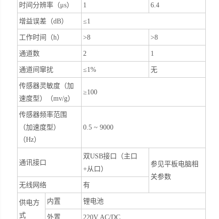
时间分辨率（μs）
1
6.4
增益误差（
dB
）
≤1
工作时间（h）
>8
>8
通道数
2
1
通道间窜扰
≤1%
无
传感器灵敏度（加
≥100
速度型）（
mv/g
）
传感器频率范围
（加速度型）
0.5
~
9000
（
Hz
）
双USB接口（主口
通讯接口
参见平板电脑相
+从口）
关参数
无线网络
有
内置
锂电池
供电方
式
外置
220V AC/DC