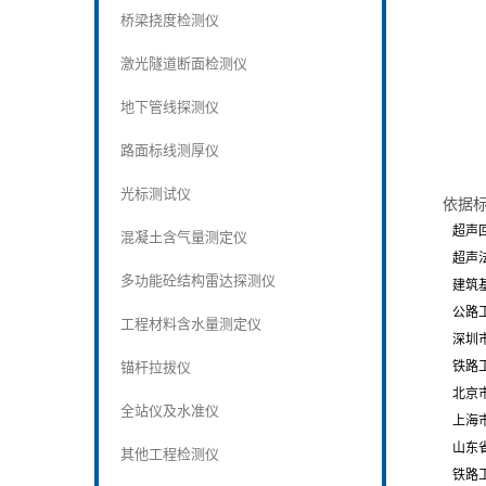
桥梁挠度检测仪
激光隧道断面检测仪
地下管线探测仪
路面标线测厚仪
光标测试仪
依据
超声回弹综
混凝土含气量测定仪
超声法检测混
多功能砼结构雷达探测仪
建筑基桩检测技
公路工程基桩动
工程材料含水量测定仪
深圳市建筑基
锚杆拉拔仪
铁路工程基桩
北京市《回
全站仪及水准仪
上海市《
山东省《
其他工程检测仪
铁路工程结构