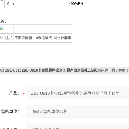
湿
度
<90%RH
配置：
U510主机
平面换能器
10米信号线
防水仪器箱
你对
ZBL-U510ZBL-U510非金属超声检测仪 超声检测混凝土缺陷
感兴趣，想了解更详
产品：
您的单位：