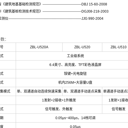
地基基础检测规范》----------------------------------DBJ 15-60-2008
基桩检测技术规范》----------------------------------DGJ08-218-2003
--------------------------------------------------------------JJG 990-2004
参数：
号
ZBL-U520A
ZBL-U520
ZBL-U510
式
工业级系统
6.4
英寸、高亮度、
TFT
彩色液晶屏
式
铵键
+
光电旋钮
式
机内
256M+
大容量
U
盘
集模式
单、双通道自动连续快速采集
单、双通道手动逐点采集
单通道手动逐点
1
发射
+2
接收
+1
外触发
1
发射
+1
接
式
信号触发、外触发
信号触发
期
0.05μs~400μs
，
14
档可调
度
0.05μs