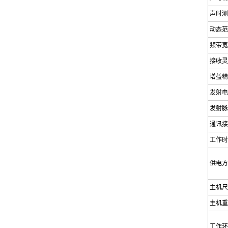
声时测
动态范
频带宽
接收灵
增益精
发射电
发射脉
通讯接
工作时
供电方
主机尺
主机重
工作环