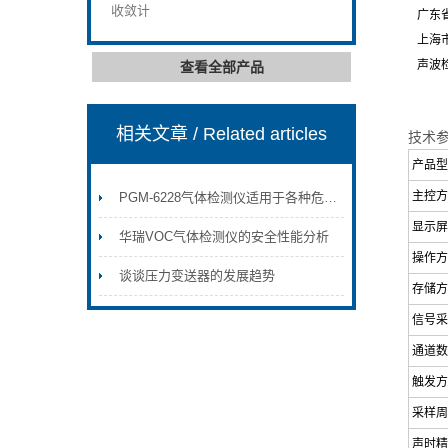
收敛计
广东省《建筑
上海市《建筑
声波检测仪--
查看全部产品
相关文章
/ Related articles
技术
产品型
主控方
PGM-6228气体检测仪适用于各种危险环境使用
显示屏
华瑞VOC气体检测仪的安全性能分析
操作方
谈谈压力变送器的发展趋势
存储方
信号采
通道数
触发方
采样周
声时精