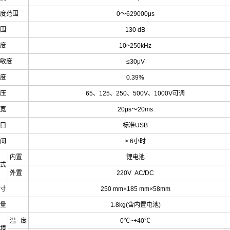
度范围
0
～
629000μs
围
130 dB
度
10~250kHz
敏度
≤30μV
度
0.39%
压
65
、
125
、
250
、
500V
、
1000V
可调
宽
20μs
～
20ms
口
标准
USB
间
> 6
小时
内置
锂电池
式
外置
220V AC/DC
寸
250 mm×185 mm×58mm
量
1.8kg(
含内置电池
)
温
度
0
℃
~+40
℃
境