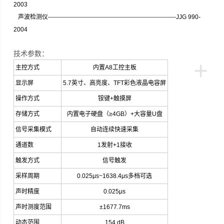
2003
声波检测仪----------------------------------------------------------------JJG 990-
2004
技术参数：
+
主控方式
内置
A8
工控主板
显示屏
5.7
英寸、高亮度、
TFT
彩色液晶电容屏
操作方式
铵键
+
触摸屏
存储方式
内置电子硬盘（
≥4GB
）
+
大容量
U
盘
信号采集模式
自动连续快速采集
通道数
1
发射
+1
接收
触发方式
信号触发
采样周期
0.025μs~1638.4μs
多档可选
声时精度
0.025μs
声时测度范围
±1677.7ms
动态范围
154 dB