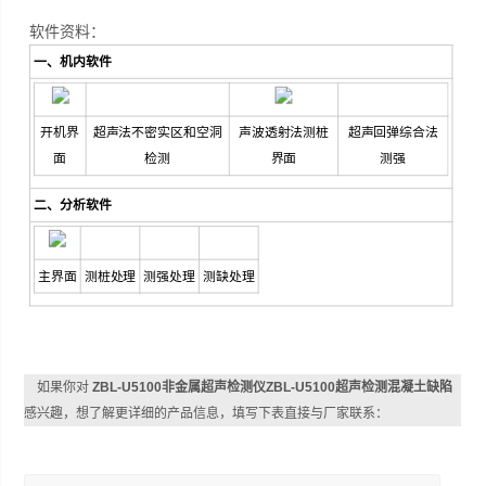
软件资料：
一、机内软件
开机界
超声法不密实区和空洞
声波透射法测桩
超声回弹综合法
面
检测
界面
测强
二、分析软件
主界面
测桩处理
测强处理
测缺处理
如果你对
ZBL-U5100非金属超声检测仪ZBL-U5100超声检测混凝土缺陷
感兴趣，想了解更详细的产品信息，填写下表直接与厂家联系：