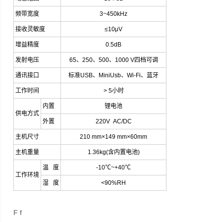
频带宽度
3~450kHz
接收灵敏度
≤10μV
增益精度
0.5dB
发射电压
65
、
250
、
500
、
1000 V
四档可调
通讯接口
标准
USB
、
MiniUsb
、
Wi-Fi
、蓝牙
工作时间
> 5
小时
内置
锂电池
供电方式
外置
220V AC/DC
主机尺寸
210 mm×149 mm×60mm
主机重量
1.36kg(
含内置电池
)
温
度
-10
℃
~+40
℃
工作环境
湿
度
<90%RH
F f