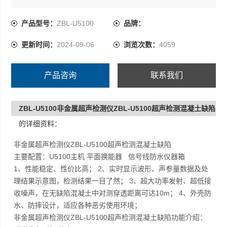
2.超声透射法快速检测基桩、连续墙完整性； 3.地质勘
查、岩体完整性、风化评价测试； 4.岩体、混凝土等非金
产品型号：
ZBL-U5100
品牌：
属材料力学性能检测；
更新时间：
2024-09-06
浏览次数：
4059
产品咨询
联系我们
ZBL-U5100非金属超声检测仪ZBL-U5100超声检测混凝土缺陷
的详细资料：
非金属超声检测仪ZBL-U5100超声检测混凝土缺陷
主要配置：
U5100主机
平面换能器
信号线
防水仪器箱
1、性能稳定、性价比高； 2、实时显示波形、声参量数据及处
理结果示意图，检测结果一目了然； 3、超大功率发射、超低接
收噪声，在无缺陷混凝土中对测穿透距离可达10m； 4、外壳防
水、防摔设计，适应各种恶劣使用环境；
非金属超声检测仪ZBL-U5100超声检测混凝土缺陷功能介绍：