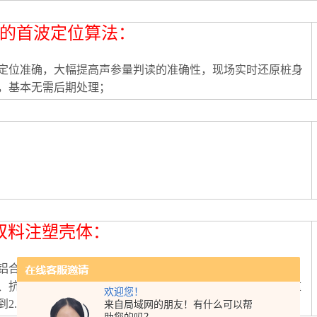
*的首波定位算法：
定位准确，大幅提高声参量判读的准确性，现场实时还原桩身
，基本无需后期处理；
双料注塑壳体：
铝合金型材壳体，采用现代化工业造型设计，双料注塑壳体，
、抗摔，保证机壳坚固、美观的同时带来“轻薄”机身，整机重
欢迎您！
2.5kg；
来自局域网的朋友！有什么可以帮