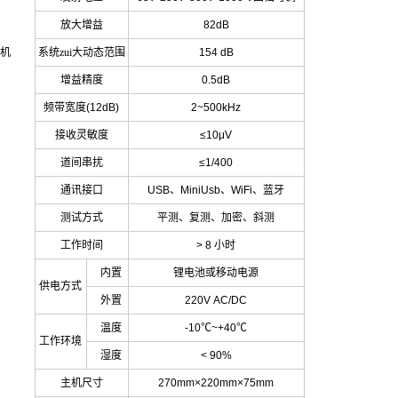
放大增益
82dB
机
系统zui大动态范围
154 dB
增益精度
0.5dB
频带宽度
(12dB)
2~500kHz
接收灵敏度
≤10μV
道间串扰
≤1/400
通讯接口
USB
、
MiniUsb
、
WiFi
、蓝牙
测试方式
平测、复测、加密、斜测
工作时间
> 8
小时
内置
锂电池或移动电源
供电方式
外置
220V AC/DC
温度
-10
℃
~+40
℃
工作环境
湿度
< 90%
主机尺寸
270mm×220mm×75mm