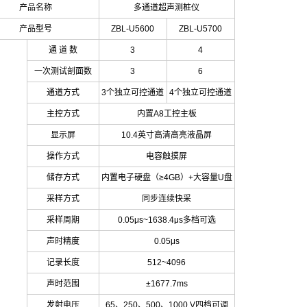
产品名称
多通道超声测桩仪
产品型号
ZBL-U5600
ZBL-U5700
通
道
数
3
4
一次测试剖面数
3
6
通道方式
3
个独立可控通道
4
个独立可控通道
主控方式
内置
A8
工控主板
显示屏
10.4
英寸高清高亮液晶屏
操作方式
电容触摸屏
储存方式
内置电子硬盘（
≥4GB
）
+
大容量
U
盘
采样方式
同步连续快采
采样周期
0.05μs~1638.4μs
多档可选
声时精度
0.05μs
记录长度
512~4096
声时范围
±1677.7ms
发射电压
65
、
250
、
500
、
1000 V
四档可调