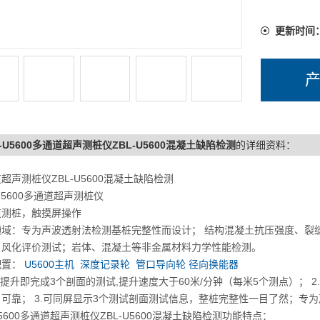
更新时间
L-U5600多通道超声测桩仪ZBL-U5600混凝土缺陷检测
的详细资料：
超声测桩仪ZBL-U5600混凝土缺陷检测
-U5600多通道超声测桩仪
道测桩，触摸屏操作
领域：专为声波透射法检测基桩完整性而设计； 结构混凝土抗压强度、裂
、风化评价测试；岩体、混凝土等非金属材料力学性能检测。
配置：
U5600主机
深度记录轮
管口导向轮
径向换能器
次提升即完成3个剖面的测试,提升速度大于60米/分钟（每米5个测点）；
、可靠； 3.可同屏显示3个测试剖面测试信息，整桩完整性一目了然；专
U5600多通道超声测桩仪ZBL-U5600混凝土缺陷检测功能特点：