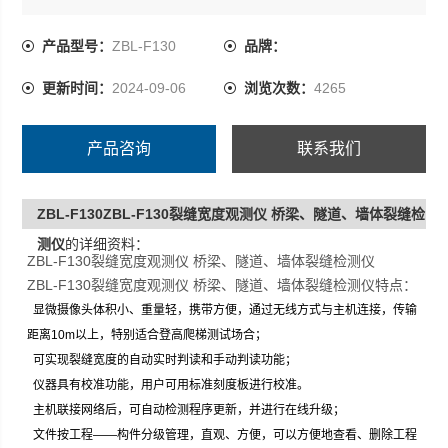
主要配置： 平板电脑 显微测量传感器
显微摄像头体积小、重量轻，携带方便，通过无线方式与
产品型号：
ZBL-F130
品牌：
主机连接，传输距离10m以上，特别适合登高爬梯测试场
更新时间：
2024-09-06
浏览次数：
4265
合；
可实现裂缝宽度的自动实时判读和手动判读功能；
量程（mm）0～10
产品咨询
联系我们
ZBL-F130ZBL-F130裂缝宽度观测仪 桥梁、隧道、墙体裂缝检
测仪
的详细资料：
ZBL-F130裂缝宽度观测仪 桥梁、隧道、墙体裂缝检测仪
ZBL-F130裂缝宽度观测仪 桥梁、隧道、墙体裂缝检测仪特点：
显微摄像头体积小、重量轻，携带方便，通过无线方式与主机连接，传输
距离10m以上，特别适合登高爬梯测试场合；
可实现裂缝宽度的自动实时判读和手动判读功能；
仪器具有校准功能，用户可用标准刻度板进行校准。
主机联接网络后，可自动检测程序更新，并进行在线升级；
文件按工程——构件分级管理，直观、方便，可以方便地查看、删除工程