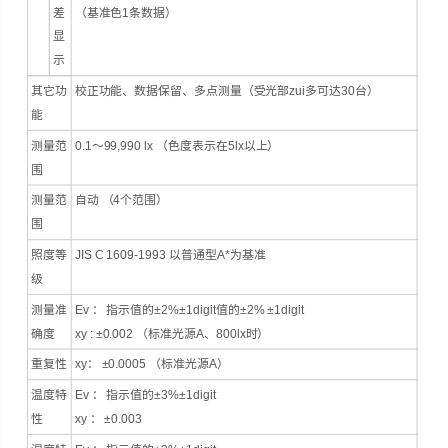
差
（基准色1条数据）
显
示
其它功
校正功能、数据保留、多点测量（受光部zui多可达30台）
能
测量范
0.1～99,990 lx （色度表示在5lx以上）
围
测量范
自动 （4个范围）
围
照度等
JIS C 1609-1993 以普通型A*为基准
级
测量准
Ev ： 指示值的±2%±1digit值的±2% ±1digit
确度
xy : ±0.002 （标准光源A、800lx时）
重复性
xy： ±0.0005 （标准光源A）
温度特
Ev ： 指示值的±3%±1digit
性
xy ： ±0.003