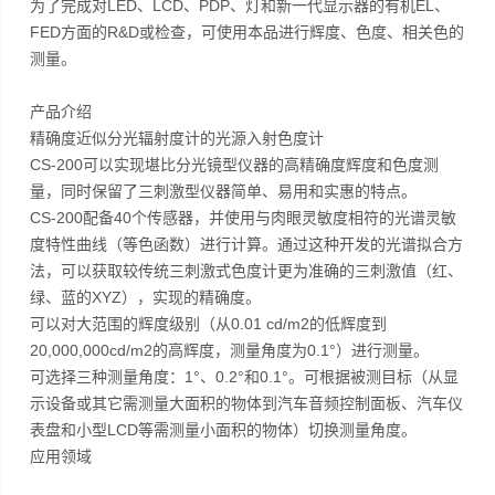
为了完成对LED、LCD、PDP、灯和新一代显示器的有机EL、
FED方面的R&D或检查，可使用本品进行辉度、色度、相关色的
测量。
产品介绍
精确度近似分光辐射度计的光源入射色度计
CS-200可以实现堪比分光镜型仪器的高精确度辉度和色度测
量，同时保留了三刺激型仪器简单、易用和实惠的特点。
CS-200配备40个传感器，并使用与肉眼灵敏度相符的光谱灵敏
度特性曲线（等色函数）进行计算。通过这种开发的光谱拟合方
法，可以获取较传统三刺激式色度计更为准确的三刺激值（红、
绿、蓝的XYZ），实现的精确度。
可以对大范围的辉度级别（从0.01 cd/m2的低辉度到
20,000,000cd/m2的高辉度，测量角度为0.1°）进行测量。
可选择三种测量角度：1°、0.2°和0.1°。可根据被测目标（从显
示设备或其它需测量大面积的物体到汽车音频控制面板、汽车仪
表盘和小型LCD等需测量小面积的物体）切换测量角度。
应用领域