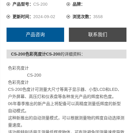
EL、FED方面的R&D或检查，可使用本品进行辉度、色
产品型号：
CS-200
品牌：
度、相关色的测量。
更新时间：
2024-09-02
浏览次数：
3558
产品咨询
联系我们
CS-200色彩亮度计CS-200
的详细资料：
色彩亮度计
CS-200
色彩亮度计
CS-200色度计可测量大尺寸等离子显示器、小型LCD和LED、
户外屏幕、高压灯和仪表盘等各种发光产品的辉度和色度。
06年春季推出的新产品上将配备可以高精度测量低辉度的新型
自动模式。
这种新推出的自动测量模式，可以根据测量物的辉度自动选择测
量速度。
该功能特别适用于测量低辉度物体，可有效避免因测量速度导致