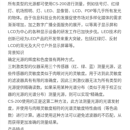
所有类型的光源都可使用CS-200进行测量，例如信号灯、红绿
灯、机场照明、灯、LED、显像管、LCD、PDP等几乎所有发光
的物体。由于信息科技业务的发展促使市场对多样化媒体的需求
渐渐增加，加之数字广播全面服务的展开，以等离子显示屏和
LCD为中心的各种显示设备的研发工作已加快步伐。LED技术的
创新已经为LED产品的开发带来重大突破，包括红绿灯、反射
LCD的背光及大尺寸户外显示屏幕等。
背景知识
确定光源的辉度和色度值有两种方式。
三刺激类型的仪器采用三个传感器（红、绿、蓝）测量光源，这
些传感器的灵敏度类似于肉眼对光的灵敏度。用于达到此灵敏度
的滤波器具有有限的准确度，因此三刺激仪器无法为所有类型的
光源提供精确读数。如果采用某种光谱分布（类似于用于校正仪
器的光源的光谱分布）测量光源，则可以实现*精确度。
CS-200使用的正是这第二种方法，此方法测量光源的光谱发射
度，并使用与肉眼灵敏度相符的光谱灵敏度特性曲线（等色函
数）进行计算。通过使用这种方法可以避免滤波器的不匹配，从
而获得更加准确的测量结果。
产品特点