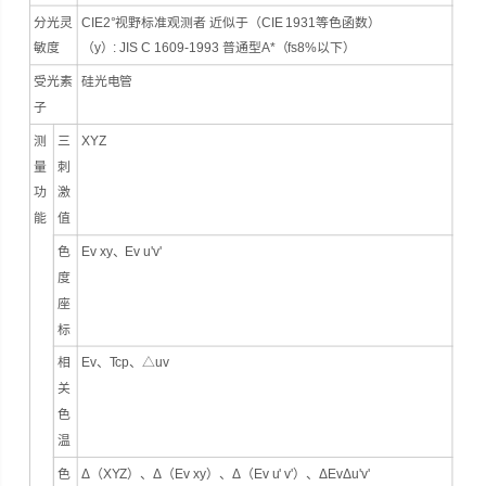
分光灵
CIE2°视野标准观测者 近似于（CIE 1931等色函数）
敏度
（y）: JIS C 1609-1993 普通型A*（fs8%以下）
受光素
硅光电管
子
测
三
XYZ
量
刺
功
激
能
值
色
Ev xy、Ev u'v'
度
座
标
相
Ev、Tcp、△uv
关
色
温
色
Δ（XYZ）、Δ（Ev xy）、Δ（Ev u' v'）、ΔEvΔu'v'