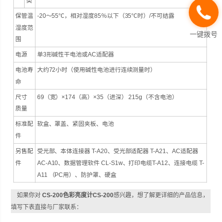
类
保管温
-20～55℃，相对湿度85％以下（35℃时）/不可结露
湿度范
一键拨号
围
电源
单3形碱性干电池或AC适配器
电池寿
大约72小时（使用碱性电池进行连续测量时）
命
尺寸
69（宽）×174（高）×35（进深） 215g（不含电池）
质量
标准配
软盒、罩盖、紧固夹板、电池
件
另售配
受光部、本体连接器 T-A20、受光部适配器 T-A21、AC适配器
件
AC-A10、数据管理软件 CL-S1w、打印电缆T-A12、连接电缆 T-
A11 （PC用）、防护罩、硬盒
如果你对
CS-200色彩亮度计CS-200
感兴趣，想了解更详细的产品信息，
填写下表直接与厂家联系：