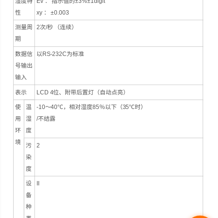
湿度特
Ev ： 指示值的±3%±1digit
性
xy ： ±0.003
测量周
2次/秒 （连续）
期
数据信
以RS-232C为标准
号输出
输入
表示
LCD 4位、附带后置灯（自动点亮）
使
温
-10～40℃，相对湿度85％以下（35℃时）
用
湿
/不结露
环
度
境
污
2
染
度
设
II
备
种