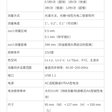
0.5秒/次（超快） 1秒/次（快速）
3秒/次（慢速） 12秒/次（超慢）
测量方式
光谱方法，光栅+线性光电二极管阵列
测量角度
1°、0.2°、0.1°（可切换）
zui小测量区域
0.5 mm
0.1 mm（特写镜头）
zui小测量距离
296 mm（到金属镜头筒前沿的距离）
观察条件
2/10度
色空间
Lv x y、Lv u' v'、Lv TΔuv、XYZ、主波长
测量同步设置范围
垂直同步频率：40.00~200.00Hz
接口
USB 1.1
电源
AC适配器或4节AA型电池
电池使用寿命
大约3小时（持续测量/快速模式/AA型碱性电
池）
尺寸
95 mm （W） × 127 mm （H） × 330 mm
（L）