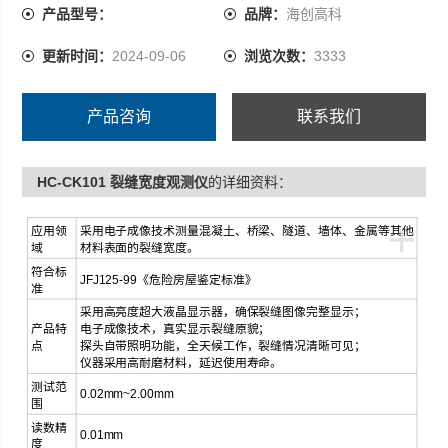
产品型号：
品牌：
海创高科
更新时间：
2024-09-06
浏览次数：
3333
产品咨询
联系我们
HC-CK101 裂缝宽度观测仪
的详细资料：
+
应用领
采用电子成像技术测量混凝土、桥梁、隧道、墙体、金属等其他
域
材料表面的裂缝宽度。
符合标
JFJ125-99《危险房屋鉴定标准》
准
采用高亮度超大液晶显示器，确保裂缝图像完整显示；
产品特
电子成像技术，真实显示裂缝原貌；
点
探头自带照明功能，全天候工作，裂缝情况清晰可见；
仪器采用高耐磨材料，延迟使用寿命。
测试范
0.02mm~2.00mm
围
读数精
0.01mm
度