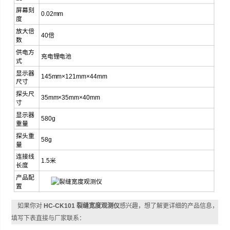
屏幕刻
0.02mm
度
放大倍
40倍
数
供电方
充电锂电池
式
显示器
145mm×121mm×44mm
尺寸
探头尺
35mm×35mm×40mm
寸
显示器
580g
重量
探头重
58g
量
连接线
1.5米
长度
产品配
置
如果你对
HC-CK101 裂缝宽度观测仪
感兴趣，想了解更详细的产品信息，
填写下表直接与厂家联系：