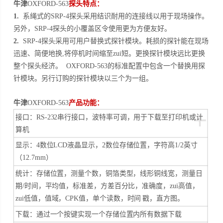
牛津
OXFORD-563
探头特点：
1.
系绳式的
SRP-4
探头采用结识耐用的连接线以用于现场操作。
另外，
SRP-4
探头的小覆盖区令使用更为方便友好。
2.
SRP-4
探头采用可用户替换式探针模块。耗损的探针能在现场
迅速、简便地换
,
将停机时间缩至zui短。更换探针模块远比更换
整个探头经济。
OXFORD-563
的标准配置中包含一个替换用探
针模块。另行订购的探针模块以三个为一组。
牛津
OXFORD-563
产品功能：
+
接口：
RS-232
串行接口，波特率可调，用于下载至打印机或计
算机
显示：
4
数位
LCD
液晶显示，
2
数位存储位置，字符高
1/2
英寸
（
12.7mm
）
统计：存储位置，测量个数，铜箔类型，线形铜线宽，测量日
期
/
时间，平均值，标准差，方差百分比，准确度，zui高值，
zui低值，值域，
CPK
值，单个读数，时间
戳，直方图。
下载：通过一个按键实现一个存储位置内所有数据下载