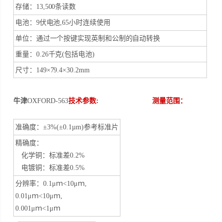
存储：
13,500
条读数
电池：
9
伏电池
,65
小时连续使用
单位：通过一个按键实现英制和公制的自动转换
重量：
0.26
千克
(
包括电池
)
尺寸：
149×79.4×30.2mm
牛津
OXFORD-563
技术参数
:
测量范围：
准确度：
±3%(±0.1µm)
参考标准片
精确度：
化学铜：标准差
0.2%
电镀铜：标准差
0.5%
分辨率：
0.1μ
ｍ
<10μ
ｍ
,
0.01μ
ｍ
<10μ
ｍ
,
0.001μ
ｍ
<1μ
ｍ