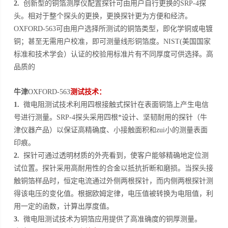
2.
创新型的铜箔测厚仪配置探针可由用户自行更换的
SRP-4
探
头。相对于整个探头的更换，更换探针更为方便和经济。
OXFORD-563
可由用户选择所测试的铜箔类型，即化学铜或电镀
铜；甚至无需用户校准，即可测量线形铜箔度。
NIST(
美国国家
标准和技术学会）认证的校验用标准片有不同厚度可供选择。高
品质的
牛津
OXFORD-563
测试技术：
1.
微电阻测试技术利用四根接触式探针在表面铜箔上产生电信
号进行测量。
SRP-4
探头采用四根*设计、坚韧耐用的探针（牛
津仪器产品）以保证高精确度、小接触面积和zui小的测量表面
印痕。
2.
探针可通过透明材质的外壳看到，使客户能够精确地定位测
试位置。探针采用高耐用性的合金以抵抗折断和磨损。当探头接
触铜箔样品时，恒定电流通过外侧两根探针，而内侧两根探针测
得该电压的变化值。根据欧姆定律，电压值被转换为电阻值，利
用一定的函数，计算出厚度值。
3.
微电阻测试技术为铜箔应用提供了高准确度的铜厚测量。