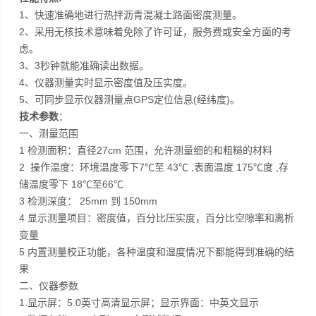
1、快速准确地进行热拌沥青混凝土路面密度测量。
2、采用无核技术意味着免除了许可证，服务费或安全方面的考
虑。
3、3秒钟就能准确读出数据。
4、仪器测量实时显示密度值及压实度。
5、可同步显示仪器测量点GPS定位信息(经纬度)。
技术参数
：
一、测量范围
1 检测面积：直径27cm 范围，允许测量细的和粗糙的材料
2 操作温度：环境温度零下7℃至 43℃ ,表面温度 175℃度 ,存
储温度零下 18℃至66℃
3 检测深度： 25mm 到 150mm
4 显示测量项目：密度值，百分比压实度，百分比空隙率和离析
变量
5 内置测量校正功能，各种温度和湿度情况下都能得到准确的结
果
二、仪器参数
1.显示屏：5.0英寸高清显示屏；显示界面：中英文显示