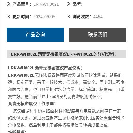
产品型号：
LRK-WH802L
品牌：
更新时间：
2024-09-05
浏览次数：
4454
产品咨询
联系我们
LRK-WH802L沥青无核密度仪LRK-WH802L
的详细资料：
LRK-WH802L
沥青无核密度仪
产品说明：
LRK-WH802L
无核法沥青路面密度测试仪可快速测量，结果准
确，稳定可靠。采用非核技术，低成本，高安全。同步测量密度
和面层温度，也可测量相对水分含量。标定简单，精度高，可重
复性好。是当前世界上zui精良的沥青密度测试仪器。
沥青无核密度仪
工作原理
：
该仪器是利用沥青路面材料的密度与介电常数之间存在一定
的比例关系，通过感应板产生探测磁场来测试压实沥青混合料的
介电常数，然后利用电子部件将磁场信号转换成密度值。
性能特点: