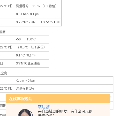
22°C 时）
满量程的 ± 0.5 % （± 1 数值）
0.01 bar / 0.1 psi
3 x 7/16" - UNF + 1 X 5/8" - UNF
温度
-50 ~ + 150°C
22°C 时）
± 0.5°C （± 1 数位）
0.1 °C / 0,1 °F
口
3个NTC温度通道
真空度
-1 bar ~ 0 bar
22°C 时）
满量程的 1%
1mbar / 1hPa / 0.5 Torr / 0.5 in H
O / 0.02 in Hg / 100 Pa / 500 Micron
2
置制冷剂
40种
欢迎您！
来自局域网的朋友！有什么可以帮
据存档