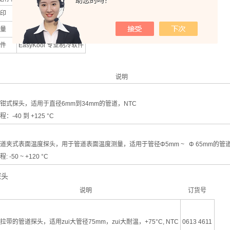
助您的吗？
印
红外打印机
量
长达72小时的连续监测
件
EasyKool 专业制冷软件
说明
钳式探头，适用于直径6mm到34mm的管道，NTC
程：-40 到 +125 °C
道夹式表面温度探头，用于管道表面温度测量，适用于管径Φ5mm ~ Φ 65mm的管道
程: -50 ~ +120 °C
探头
说明
订货号
拉带的管道探头，适用zui大管径75mm，zui大耐温，+75°C, NTC
0613 4611