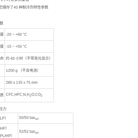
您储存了40 种制冷剂特性参数
数
度
-20 ~ +60 °C
度
-15 ~ +50 °C
命
约 40 小时（不带背光显示）
1200 g （不含电池）
280 x 135 x 75 mm
CFC,HFC,N,H
O,CO
质
2
2
压力
50/50 bar
LP）
rel
HP）
52/52 bar
rel
PL/HP）