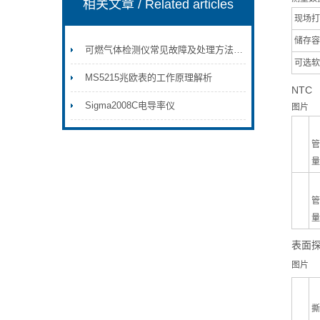
相关文章
/ Related articles
现场打
储存容
可燃气体检测仪常见故障及处理方法解析
可选软
MS5215兆欧表的工作原理解析
NTC
Sigma2008C电导率仪
图片
管
量
管
量
表面
图片
撕