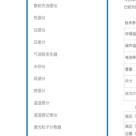
散射光浊度仪
已经为
色度仪
技术参
白度仪
存储温
压差计
操作温
气溶胶发生器
电池寿
水份仪
重量
风速计
尺寸
照度计
压力介
温湿度计
温湿度记录仪
低压（
高压（
激光粒子计数器
过载（