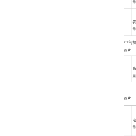
量
表
量
空气
图片
高
量
图片
电
量