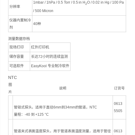
1mbar / 1hPa / 0.5 Torr / 0.5 in H
O / 0.02 in Hg / 100 Pa
2
分辨率
/ 500 Micron
仪器内置制冷
40种
剂
测量数据存档
现场打印
红外打印机
储存容量
长达72小时的连续监测
可选软件
EasyKool 专业制冷软件
NTC
图
说明
订货号
片
0613
管钳式探头，适用于直径6mm到34mm的管道，NTC
5505
量程：-40 到 +125 °C
管道夹式表面温度探头，用于管道表面温度测量，适用于管径
0613