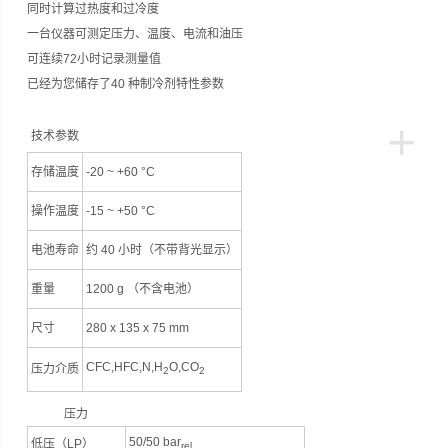
同时计算过热度和过冷度
一台仪器可测定压力、温度、电流和油压
可连续72小时记录测量值
已经为您储存了40 种制冷剂特性参数
+
技术参数
存储温度
-20 ~ +60 °C
操作温度
-15 ~ +50 °C
电池寿命
约 40 小时（不带背光显示）
重量
1200 g （不含电池）
尺寸
280 x 135 x 75 mm
CFC,HFC,N,H
O,CO
压力介质
2
2
压力
50/50 bar
低压（LP）
rel